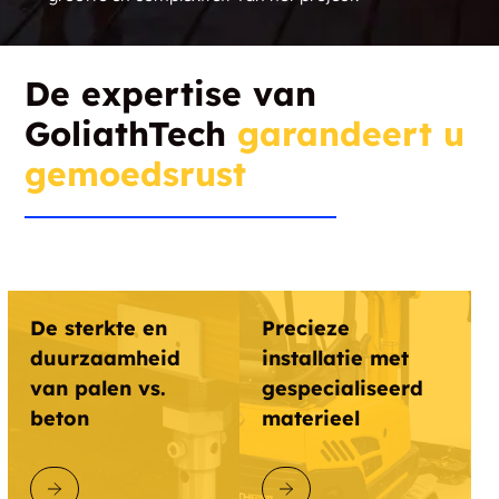
DUT GoliathTech Muskoka
De expertise van
GoliathTech
garandeert u
DUT GoliathTech Estrie
gemoedsrust
DUT GoliathTech Huron Georgian
DUT GoliathTech Drummondville
De sterkte en
Precieze
duurzaamheid
installatie met
van palen vs.
gespecialiseerd
DUT GoliathTech
Hamilton/St.Catharines
beton
materieel
DUT GoliathTech Côte-Nord
ONTDEK GOLIATHTECH
ONTDEK GOLIATHTECH