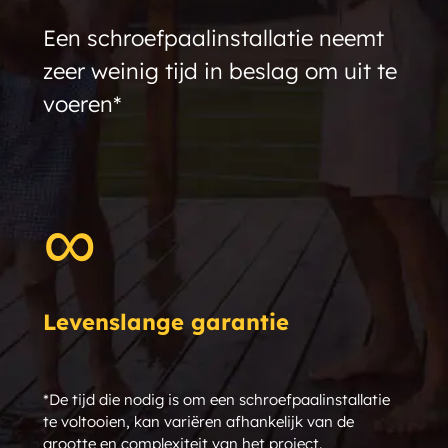
Een schroefpaalinstallatie neemt
zeer weinig tijd in beslag om uit te
DUT GoliathTech North Bay
voeren*
DUT GoliathTech Lévis / Bellechase
∞
DUT GoliathTech Niagara
DUT GoliathTech Laval
Levenslange garantie
DUT GoliathTech New Liskeard
*De tijd die nodig is om een schroefpaalinstallatie
te voltooien, kan variëren afhankelijk van de
DUT GoliathTech Lanaudière-Sud
grootte en complexiteit van het project.