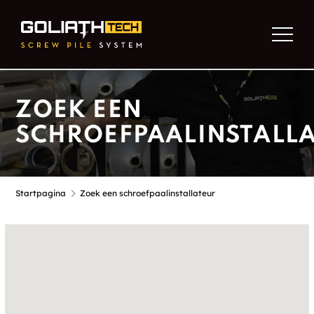
ZOEK EEN
SCHROEFPAALINSTALL
Startpagina
Zoek een schroefpaalinstallateur