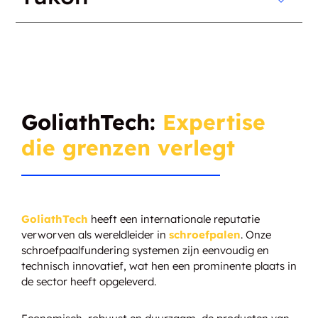
DUT GoliathTech Vaudreuil-
DUT GoliathTech Halifax
Beauharnois
DUT GoliathTech Tri-Cities
DUT GoliathTech Yukon
GoliathTech:
Expertise
DUT GoliathTech Cumberland County
DUT GoliathTech Trois-Rivières
die grenzen verlegt
DUT GoliathTech Toronto
DUT GoliathTech Sainte-Agathe-des-
GoliathTech
heeft een internationale reputatie
Monts
verworven als wereldleider in
schroefpalen
. Onze
schroefpaalfundering systemen zijn eenvoudig en
technisch innovatief, wat hen een prominente plaats in
de sector heeft opgeleverd.
DUT GoliathTech Thunder Bay