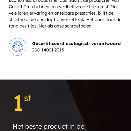
Economisch, robuust en duurzaam, de producten van
DUT GoliathTech Région de Québec
GoliathTech hebben een veelbelovende toekomst. Na
vele jaren ervaring en ontelbare prestaties, blijft de
striktheid die ons drijft onverzettelijk. Het doorstaat de
tand des tijds. Net als onze schroefpalen.
DUT GoliathTech Sudbury
Gecertificeerd ecologisch verantwoord
DUT GoliathTech Piles Head Office
ISO 14001:2015
DUT GoliathTech South
Oxford/Norfolk
DUT GoliathTech Montréal Ouest
1
st
DUT GoliathTech Seaway
Het beste product in de