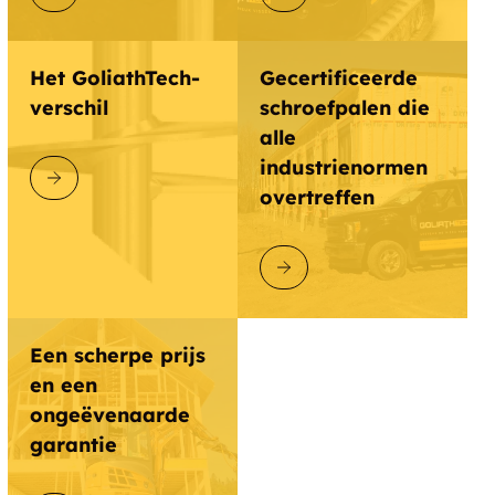
DUT GoliathTech Guelph
Het GoliathTech-
Gecertificeerde
verschil
schroefpalen die
DUT GoliathTech Chaudière-
Appalaches
alle
industrienormen
ONTDEK GOLIATHTECH
overtreffen
DUT GoliathTech Caledon
DUT GoliathTech Brome-Haute-
ONTDEK GOLIATHTECH
Yamaska
Een scherpe prijs
en een
DUT GoliathTech Brantford
ongeëvenaarde
DUT GoliathTech Abitibi
garantie