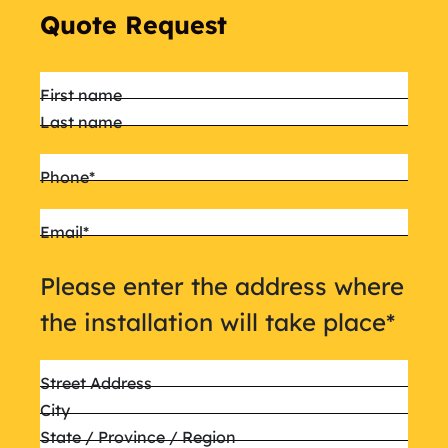
Quote Request
Name
*
First name
Last name
Phone
*
Email
*
Please enter the address where
the installation will take place
*
Street Address
City
State / Province / Region