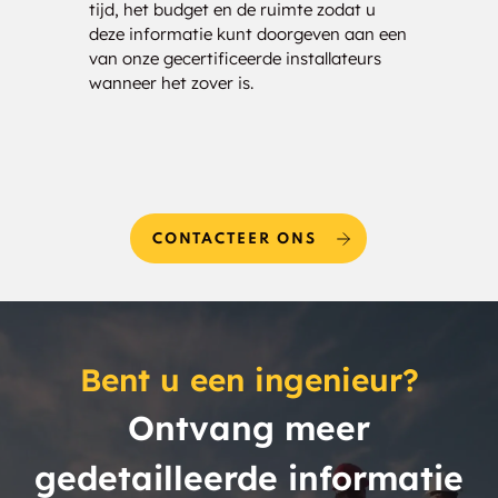
tijd, het budget en de ruimte zodat u
kost
deze informatie kunt doorgeven aan een
bezor
Orr Lake
Peekaboo Point
van onze gecertificeerde installateurs
uw be
wanneer het zover is.
Perkinsfield
Petaguishene Beach
Phelpston
Port Bolster
Port Carling
Port McNicoll
CONTACTEER ONS
Port Severn
Port Sydney
Potters Landing
Prices Corner
Bent u een ingenieur?
Rama
Rathburn
Ontvang meer
Redwood
Rohallion
gedetailleerde informatie
Rossclair
Sadowa