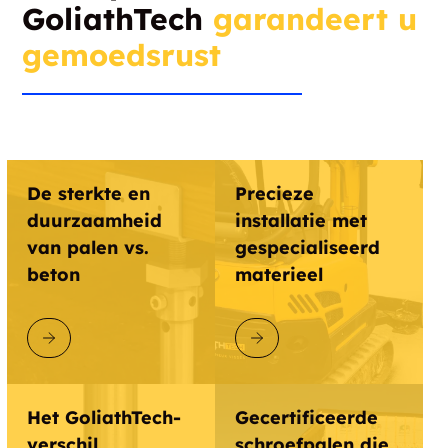
GoliathTech
garandeert u
gemoedsrust
De sterkte en
Precieze
duurzaamheid
installatie met
van palen vs.
gespecialiseerd
beton
materieel
ONTDEK GOLIATHTECH
ONTDEK GOLIATHTECH
Het GoliathTech-
Gecertificeerde
verschil
schroefpalen die