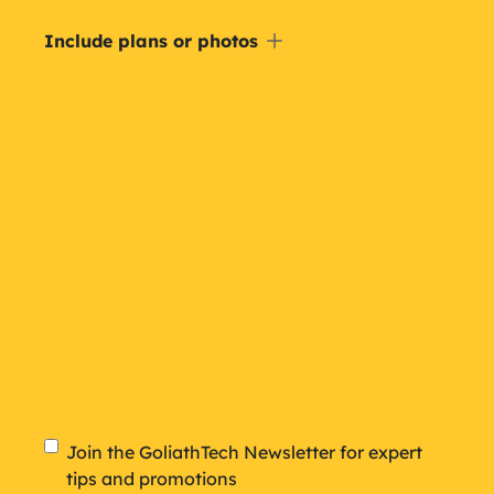
Include
Include plans or photos
a
plan
Newsletter
Join the GoliathTech Newsletter for expert
tips and promotions