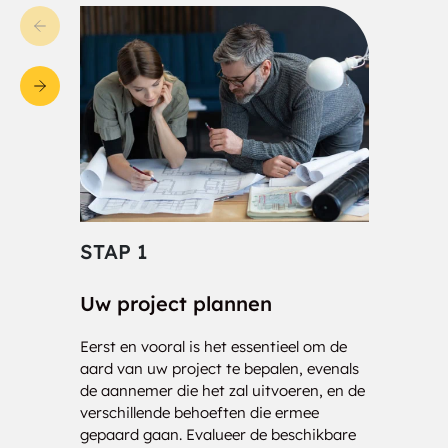
Martinville
Martyrs Shrine
McCrackins Beach
Melduf
Mertz's Corner
Midhurst
Milford Bay
Minesing
Minett
Moon River
STAP 1
STA
Moons Beach
Moonstone
Uw project plannen
Cons
Mordolphin
Mt Saint Louis
Eerst en vooral is het essentieel om de
Onze 
aard van uw project te bepalen, evenals
klaar
Mt Stephen
Muskoka District
de aannemer die het zal uitvoeren, en de
nauwk
verschillende behoeften die ermee
analy
New Flos
Norway Point Maple
gepaard gaan. Evalueer de beschikbare
drage
Ridge