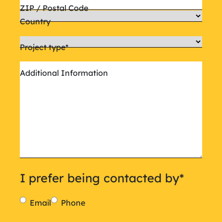
ZIP / Postal Code
Country
Project type
*
Additional Information
I prefer being contacted by
*
Email
Phone