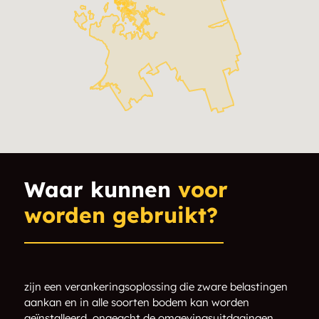
Allensville
Allenwood Beach
Alsops Beach
Apto
Ardtrea
Atherley
Bala
Balm Beach
Bardsville
Bass Lake Park
Bayshore Village
Baysville
Waar kunnen
voor
worden gebruikt?
Beatrice
Beaumaris
Beasoleil Island
Beaverton
Beckwith Island
Bent River
zijn een verankeringsoplossing die zware belastingen
aankan en in alle soorten bodem kan worden
geïnstalleerd, ongeacht de omgevingsuitdagingen.