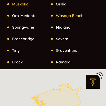
Muskoka
Orillia
Oro-Medonte
Wasaga Beach
Springwater
Midland
Bracebridge
Severn
Tiny
Gravenhurst
Brock
Ramara
Tay
Penetanguishene
Muskoka Lakes
Lake of Bays
Georgian Bay
Acton Island