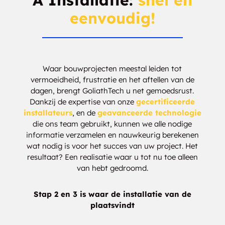
A Installatie:
snel en
eenvoudig!
Hamlet
Hampshire Mills
Hillsdale
Honey Harbour
Hope Island
Horseshoe Valley
Waar bouwprojecten meestal leiden tot
vermoeidheid, frustratie en het aftellen van de
dagen, brengt GoliathTech u net gemoedsrust.
Howes Corners
Kilworthy
Dankzij de expertise van onze
gecertificeerde
installateurs
, en de
geavanceerde technologie
Kirkfield
Lafontaine Beach
die ons team gebruikt, kunnen we alle nodige
informatie verzamelen en nauwkeurig berekenen
Lake Dalrymple
Langman
wat nodig is voor het succes van uw project. Het
resultaat? Een realisatie waar u tot nu toe alleen
Longford Mills
Maceys Bay
van hebt gedroomd.
MacTier
Maple Valley
Stap 2 en 3 is waar de installatie van de
plaatsvindt
Mara Beach
Marchmont