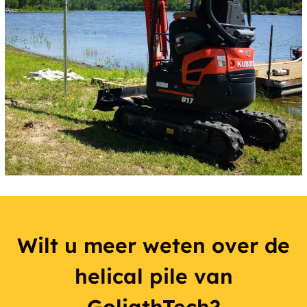
Wilt u meer weten over de
helical pile van
GoliathTech?