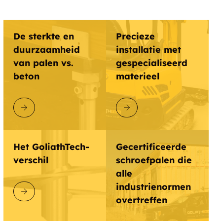
De sterkte en
Precieze
duurzaamheid
installatie met
van palen vs.
gespecialiseerd
beton
materieel
ONTDEK GOLIATHTECH
ONTDEK GOLIATHTECH
Het GoliathTech-
Gecertificeerde
verschil
schroefpalen die
alle
industrienormen
ONTDEK GOLIATHTECH
overtreffen