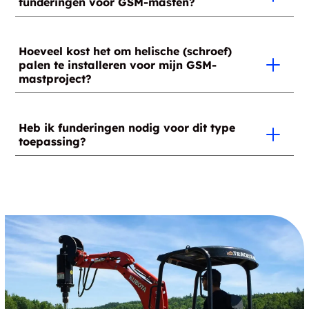
funderingen voor GSM-masten?
Helische (schroef) palen
Hoeveel kost het om helische (schroef)
Enorme betonnen platen/funderingen
palen te installeren voor mijn GSM-
mastproject?
Gelieve een gecertificeerde installateur te
contacteren voor een offerte voor uw specifiek
Heb ik funderingen nodig voor dit type
toepassing?
project.
Nee, ze zijn niet nodig.