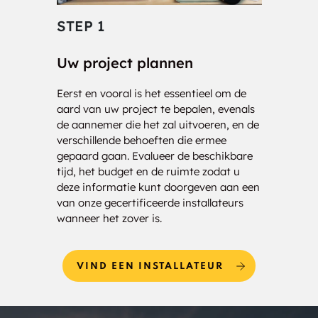
STEP 1
STE
Uw project plannen
Cons
Eerst en vooral is het essentieel om de
Onze 
aard van uw project te bepalen, evenals
klaar
de aannemer die het zal uitvoeren, en de
nauwk
verschillende behoeften die ermee
grond
gepaard gaan. Evalueer de beschikbare
de te
tijd, het budget en de ruimte zodat u
ramin
deze informatie kunt doorgeven aan een
oplos
van onze gecertificeerde installateurs
uitwe
wanneer het zover is.
VIND EEN INSTALLATEUR