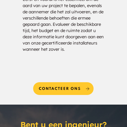
aard van uw project te bepalen, evenals
klaar
de aannemer die het zal uitvoeren, en de
nauwk
verschillende behoeften die ermee
analy
gepaard gaan. Evalueer de beschikbare
drage
tijd, het budget en de ruimte zodat u
kost
deze informatie kunt doorgeven aan een
bezor
van onze gecertificeerde installateurs
uw be
wanneer het zover is.
CONTACTEER ONS
Bent u een ingenieur?