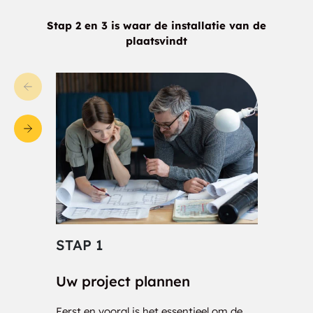
Stap 2 en 3 is waar de installatie van de
plaatsvindt
STAP 1
STA
Uw project plannen
Cons
Eerst en vooral is het essentieel om de
Onze 