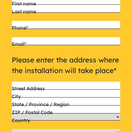
Name
*
First name
Last name
Phone
*
Email
*
Please enter the address where
the installation will take place
*
Street Address
City
State / Province / Region
ZIP / Postal Code
Country