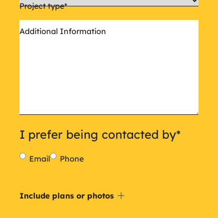
Project type
*
Additional Information
I prefer being contacted by
*
Email
Phone
Include
Include plans or photos
a