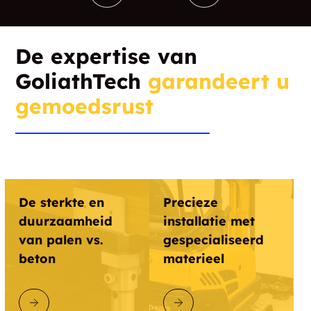
De expertise van
GoliathTech
garandeert u
gemoedsrust
De sterkte en
Precieze
duurzaamheid
installatie met
van palen vs.
gespecialiseerd
beton
materieel
ONTDEK GOLIATHTECH
ONTDEK GOLIATHTECH