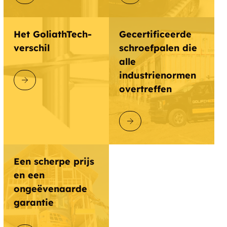
Het GoliathTech-
Gecertificeerde
verschil
schroefpalen die
alle
industrienormen
ONTDEK GOLIATHTECH
overtreffen
ONTDEK GOLIATHTECH
Een scherpe prijs
en een
ongeëvenaarde
garantie