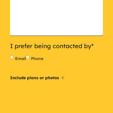
I prefer being contacted by
*
Email
Phone
Include
Include plans or photos
a
plan