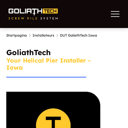
Startpagina
Installateurs
DUT GoliathTech Iowa
GoliathTech
Your Helical Pier Installer -
Iowa