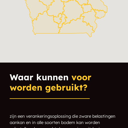
Ottumwa
Fort Dodge
Clinton
Burlington
Muscatine
Coralville
Altoona
North Liberty
Clive
Indianola
Newton
Grimes
Waar kunnen
voor
worden gebruikt?
Norwalk
Boone
Oskaloosa
Spencer
Storm Lake
Pella
zijn een verankeringsoplossing die zware belastingen
aankan en in alle soorten bodem kan worden