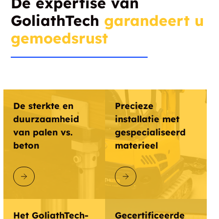
De expertise van
GoliathTech
garandeert u
gemoedsrust
De sterkte en
Precieze
duurzaamheid
installatie met
van palen vs.
gespecialiseerd
beton
materieel
ONTDEK GOLIATHTECH
ONTDEK GOLIATHTECH
Het GoliathTech-
Gecertificeerde