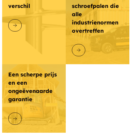
verschil
schroefpalen die
alle
industrienormen
ONTDEK GOLIATHTECH
overtreffen
ONTDEK GOLIATHTECH
Een scherpe prijs
en een
ongeëvenaarde
garantie
ONTDEK GOLIATHTECH