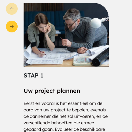
STAP 1
STA
Uw project plannen
Cons
Eerst en vooral is het essentieel om de
Onze 
aard van uw project te bepalen, evenals
klaar
de aannemer die het zal uitvoeren, en de
nauwk
verschillende behoeften die ermee
analy
gepaard gaan. Evalueer de beschikbare
drage