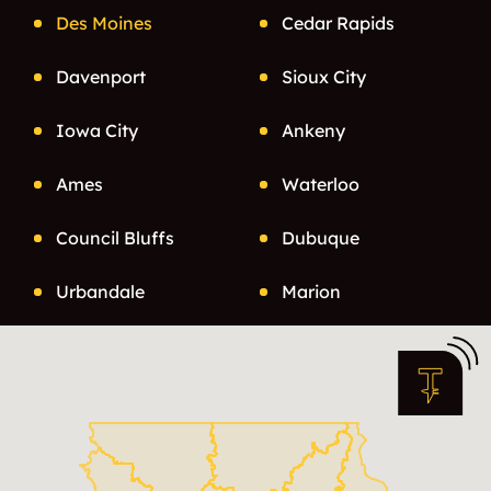
Des Moines
Cedar Rapids
Davenport
Sioux City
Iowa City
Ankeny
Ames
Waterloo
Council Bluffs
Dubuque
Urbandale
Marion
Cedar Falls
Bettendorf
Mason City
Marshalltown
Johnston
Waukee