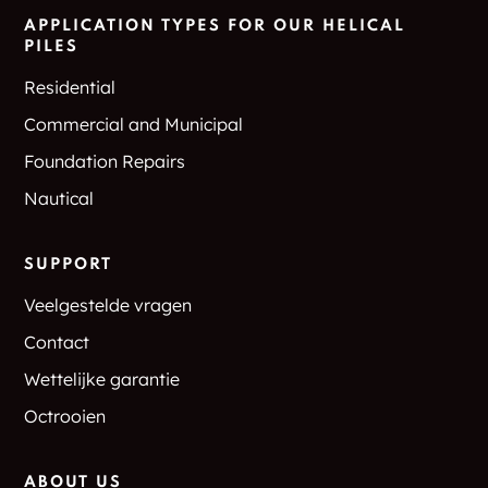
APPLICATION TYPES FOR OUR HELICAL
Meyers Island
Meyersburg
PILES
Residential
Micksburg
Millars Corner
Commercial and Municipal
Millbridge
Minden
Foundation Repairs
Nautical
Minden Hills
Miners Bay
Mink Lake
Missisaugua
SUPPORT
Landing
Veelgestelde vragen
Mock Road
Monteagle Valley
Contact
Wettelijke garantie
Moor Lake
Moore Falls
Octrooien
Moores Lake
Mountain View
ABOUT US