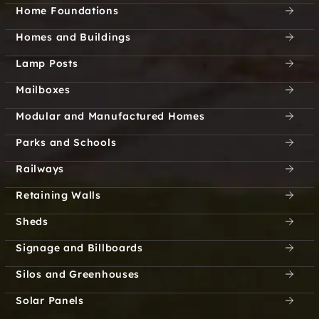
Home Foundations
Lakehurst
Lakeview Estates
Homes and Buildings
L'Amable
Landry Crossing
Lamp Posts
Mailboxes
Lasswade
Latchford Bridge
Modular and Manufactured Homes
Laurentian Hills
Ledgerwoods
Parks and Schools
Corner
Railways
Letterkenny
Letts Corners
Retaining Walls
Limerick
Linden Valley
Sheds
Signage and Billboards
Lindsay
Little Britain
Silos and Greenhouses
Lochlin
Lochwinnoch
Solar Panels