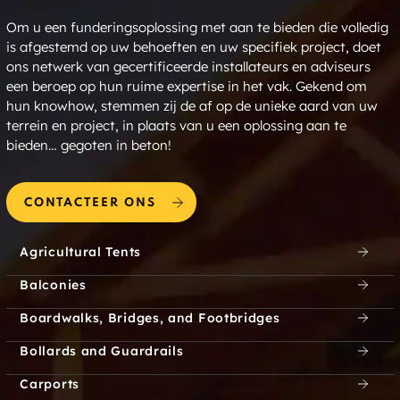
Jewellville
Juniper Island
Om u een funderingsoplossing met aan te bieden die volledig
Kaszuby
Kathmae Siding
is afgestemd op uw behoeften en uw specifiek project, doet
ons netwerk van gecertificeerde installateurs en adviseurs
een beroep op hun ruime expertise in het vak. Gekend om
Kawartha Park
Keene
hun knowhow, stemmen zij de af op de unieke aard van uw
terrein en project, in plaats van u een oplossing aan te
Kellys Corner
Keneden Park
bieden… gegoten in beton!
Kenhill Beach
Kennaway
CONTACTEER ONS
Kennedy Bay
Kennisis lake
Agricultural Tents
Kenrei Park
Keene
Balconies
Kellys Corner
Keneden Park
Boardwalks, Bridges, and Footbridges
Bollards and Guardrails
Kenhill Beach
Kennaway
Carports
Kennedy Bay
Kenhill Beach