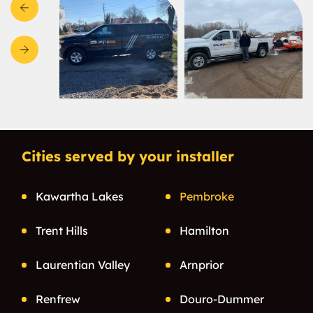
Cities served by your installer
Kawartha Lakes
Pembroke
Trent Hills
Hamilton
Laurentian Valley
Arnprior
Renfrew
Douro-Dummer