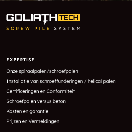
Martins Landing
Matawatchan
Mathers Corners
Maxwell
Maxwells
Mayhew
Mayhews Landing
Maynooth
EXPERTISE
Onze spiraalpalen/schroefpalen
McAlpine Corners
McArthurs Mills
Installatie van schroeffunderingen / helical palen
McCrackens Landing
McDougall
Certificeringen en Conformiteit
McGary Flats
McGrath
Schroefpalen versus beton
Kosten en garantie
McLarens Settlement
Meath
Prijzen en Vermeldingen
Meilleurs Bay
Menie