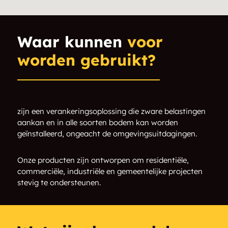
Augsburg
Baddow
Balaclava
Balsam Hill
Waar kunnen
voor
worden gebruikt?
Balvenie
Bancroft
Baptiste
Barrett Chute
Barrymere
Barry's Bay
zijn een verankeringsoplossing die zware belastingen
aankan en in alle soorten bodem kan worden
geïnstalleerd, ongeacht de omgevingsuitdagingen.
Barryvale
Bass Lake
Beachburg
Beechmount
Onze producten zijn ontworpen om residentiële,
commerciële, industriële en gemeentelijke projecten
stevig te ondersteunen.
Belangers Corner
Bell Rapids
Bensfort Corners
Bexley