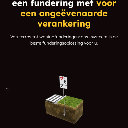
een fundering met
voor
Glenway Village
Godolphin
een ongeëvenaarde
Golden Lake
Gooderham
verankering
Goshen
Government Road
Van terras tot woningfunderingen: ons -systeem is de
beste funderingsoplossing voor u.
Grand Island
Grants Settlement
Graphite
Grasshill
Greater Madawaska
Green Acres
Green Lake
Greenhurst-
Thurstonia
Greenview
Greenwood
Griffith
Guerin