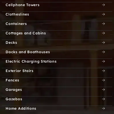
Cellphone Towers
Kennaway
Kennedy Bay
Clotheslines
Kennisis Lake
Kenrei Park
Containers
Cottages and Cabins
Kenstone Beach
Kerr Line
Decks
Khartum
Kilcoo Camp
Docks and Boathouses
Killaloe
Kimberly Park
Electric Charging Stations
Exterior Stairs
Kings Wharf
Kinmount
Fences
Kirkfield
La Passe
Garages
Lake Doré
Lake of Bays
Gazebos
Home Additions
Lake Saint Peter
Lakefield