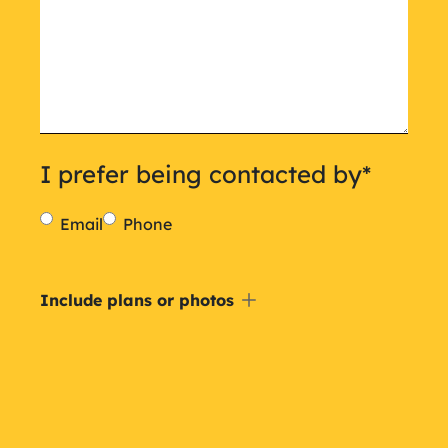
I prefer being contacted by
*
Email
Phone
Include
Include plans or photos
a
plan