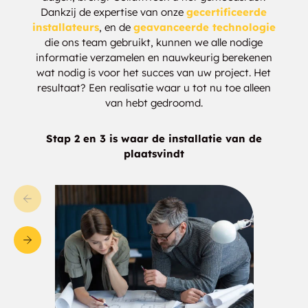
Dankzij de expertise van onze
gecertificeerde
installateurs
, en de
geavanceerde technologie
Campbellford
Cardiff
die ons team gebruikt, kunnen we alle nodige
informatie verzamelen en nauwkeurig berekenen
Carlow
Carnazon
wat nodig is voor het succes van uw project. Het
resultaat? Een realisatie waar u tot nu toe alleen
Castleford
Catchacoma
van hebt gedroomd.
Cavan-Monaghan
Cedar Glen
Stap 2 en 3 is waar de installatie van de
plaatsvindt
Cedar Valley
Centre Dummer
Centre Lake Junction
Centreview
Chalk Rivers
Chandos Lake
Chase Corners
Chenaux
Clarina
Clay Bank