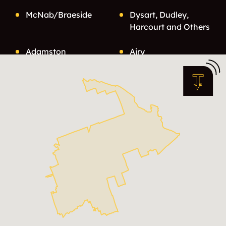
McNab/Braeside
Dysart, Dudley,
Harcourt and Others
Adamston
Airy
Alan Mills
Algonquin
Highlands
Alice
Allans Corners
Allsaw
Alpine Village
Ancona Point
Apsley
Argyle
Ashby Mill
Ashdad
Asphodel-Norwood