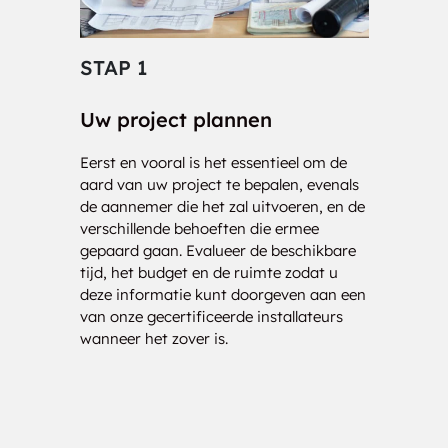
Clay Valley
Cobden
STAP 1
STA
Coboconk
Coe Hill
Uw project plannen
Cons
Combermere
Connaught
Eerst en vooral is het essentieel om de
Onze 
aard van uw project te bepalen, evenals
klaar
Connaught Shore
Connellys
de aannemer die het zal uitvoeren, en de
nauwk
verschillende behoeften die ermee
analy
Constant Creek
Copp
gepaard gaan. Evalueer de beschikbare
drage
tijd, het budget en de ruimte zodat u
kost
Cordova Mines
Cormac
deze informatie kunt doorgeven aan een
bezor
van onze gecertificeerde installateurs
uw be
Corsons
Cotieville
wanneer het zover is.
Cotnam Island
Cottesloe
Cowan's Bay
Craigmont