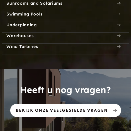
Locksley
Pembroke
Sunrooms and Solariums
Swimming Pools
Long Beach
Lorneville
Underpinning
Lost Nation
Lower Dacre
Warehouses
Lower Stafford
Lumina
Wind Turbines
Lundeys Corners
Lutterworth
MacDonald Bay
Mackey
Heeft u nog vragen?
Madawaska
Madawaska Valley
Manilla
Mansfield
BEKIJK ONZE VEELGESTELDE VRAGEN
Maple Lake
Maple Leaf
Mariposa
Martins Corner