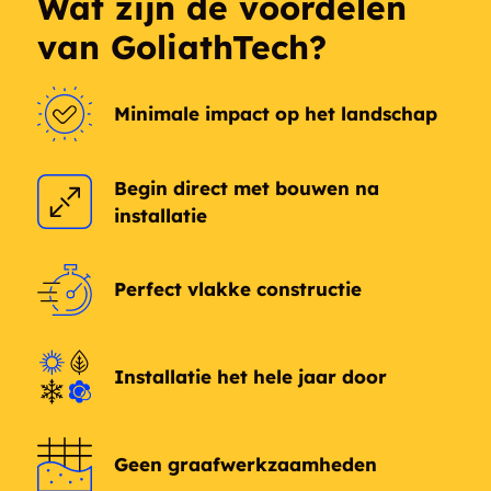
Wat zijn de voordelen
Big Cedar
Big Island
van GoliathTech?
Birch Point
Birds Creek
Minimale impact op het landschap
Birdsalls
Black Donald
Blairhampton
Blairton
Begin direct met bouwen na
installatie
Blairton Station
Blezard
Blue Mountain
Bobcaygeon
Perfect vlakke constructie
Bonnechere
Bonnechere Valley
Installatie het hele jaar door
Boulter
Bowen Corner
Brady Lake
Braeside
Geen graafwerkzaamheden