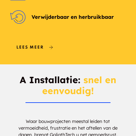
Brickley
Bromley
Verwijderbaar en herbruikbaar
Bronson
Brookwood
Bruceton
Brudnell
Brumsfield
Buckhorn
LEES MEER
Bulgers Corners
Buller
Burgess Mines
Burnbae
A Installatie:
snel en
eenvoudig!
Burnstown
Burys Green
Buttermilk Falls
Calabogie
Cambray
Camel Chute
Waar bouwprojecten meestal leiden tot
vermoeidheid, frustratie en het aftellen van de
dagen, brengt GoliathTech u net gemoedsrust.
Cameron
Camp Kagawong