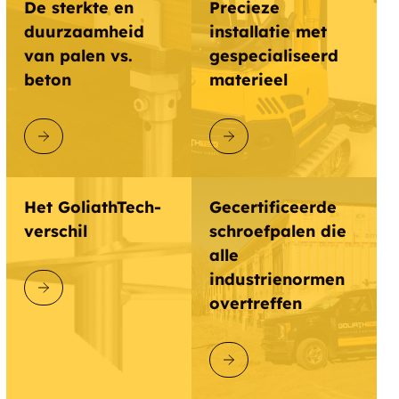
De sterkte en
Precieze
Haultain
Havelock
duurzaamheid
installatie met
van palen vs.
gespecialiseerd
Havergal
Head Lake
beton
materieel
Head, Clara, and Maria
Healey Falls
ONTDEK GOLIATHTECH
ONTDEK GOLIATHTECH
Hermon
Hiam
Hickey Settlement
Hickory Beach
Het GoliathTech-
Gecertificeerde
verschil
schroefpalen die
Highland Grove
Highlands East
alle
Hillhead Corners
Hindon
industrienormen
ONTDEK GOLIATHTECH
overtreffen
Hindon Hill
Hoards
Hopefield
Horton
ONTDEK GOLIATHTECH