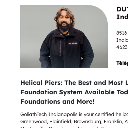
Nautical
DUT
Ind
8516
Indi
4623
Télé
Helical Piers: The Best and Most 
Foundation System Available Tod
Foundations and More!
GoliathTech Indianapolis is your certified helica
Greenwood, Plainfield, Brownsburg, Franklin, A