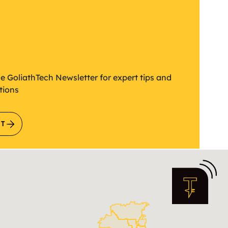
etter
he GoliathTech Newsletter for expert tips and
tions
IT