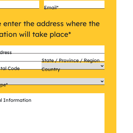
Email
*
 enter the address where the
lation will take place
*
dress
State / Province / Region
stal Code
Country
ype
*
al Information