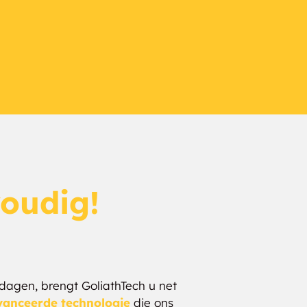
voudig!
 dagen, brengt GoliathTech u net
anceerde technologie
die ons