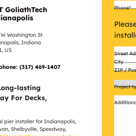
Phone
*
 GoliathTech
ianapolis
Please
instal
 W Washington St
anapolis, Indiana
1,
US
Street Ad
City
phone: (317) 469-1407
ZIP / Po
Long-lasting
Project t
ay For Decks,
Addition
l pier installer for Indianapolis,
von, Shelbyville, Speedway,