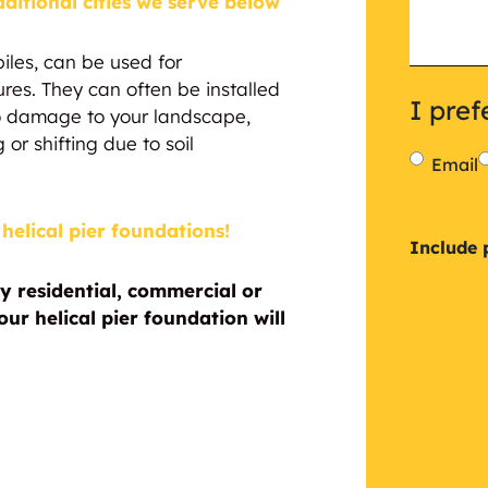
ditional cities we serve below
 piles, can be used for
ures. They can often be installed
I pref
 no damage to your landscape,
 or shifting due to soil
Email
helical pier foundations!
Inclu
Include 
a
y residential, commercial or
ur helical pier foundation will
plan