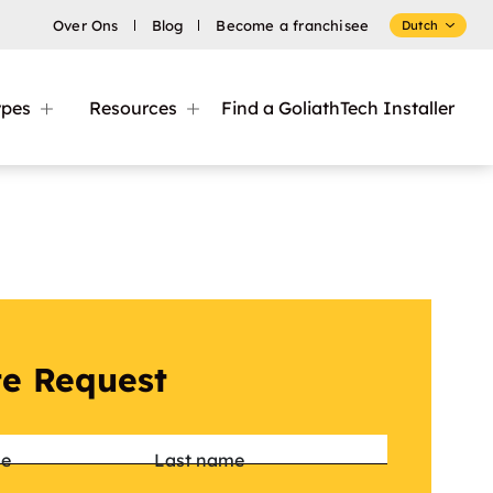
Over Ons
Blog
Become a franchisee
Dutch
ypes
Resources
Find a GoliathTech Installer
e Request
*
me
Last name