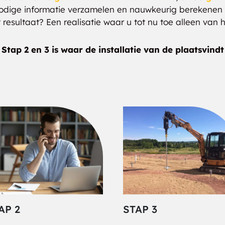
Community
Cope
odige informatie verzamelen en nauwkeurig berekenen 
Heights
t resultaat? Een realisatie waar u tot nu toe alleen van
Cornelius
Cottage Home
Stap 2 en 3 is waar de installatie van de plaatsvindt
Crestview Heights
Critchfield
Crown Center
Crown Hill
Cumberland
Danville
Deep Creek
Delaware South
Deville Place
Devington
AP 2
STAP 3
Downtown
Drexel Gardens