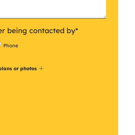
er being contacted by
*
Phone
de
plans or photos