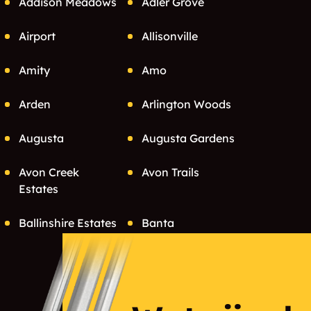
Addison Meadows
Adler Grove
Airport
Allisonville
Amity
Amo
Arden
Arlington Woods
Augusta
Augusta Gardens
Avon Creek
Avon Trails
Estates
Ballinshire Estates
Banta
Bates-Hendricks
Bay Landing
Bean Creek
Beanblossom