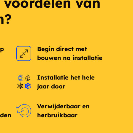
e voordelen van
h?
op
Begin direct met
bouwen na installatie
Installatie het hele
jaar door
Verwijderbaar en
eden
herbruikbaar