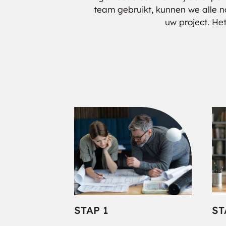
College Meadows
College Park
team gebruikt, kunnen we alle n
uw project. He
Copperfield
Cordy Sweetwater
Lakes
Country View
Creekside Woods
Crooked Creek Civic
Crooked Creeks
League
Crows Nest
Crystal Pointe
Darby Court
Decatur
Delaware Trails
Deming
STAP 1
ST
Devon
Dover