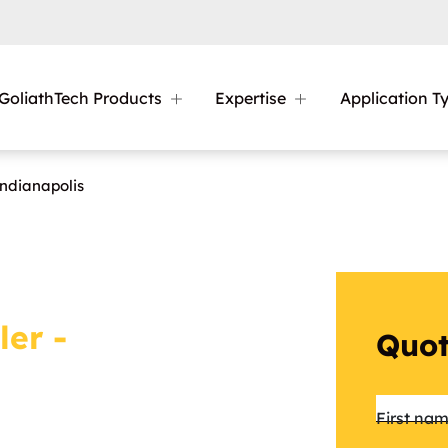
GoliathTech Products
Expertise
Application T
ndianapolis
ler -
Quot
Name
First na