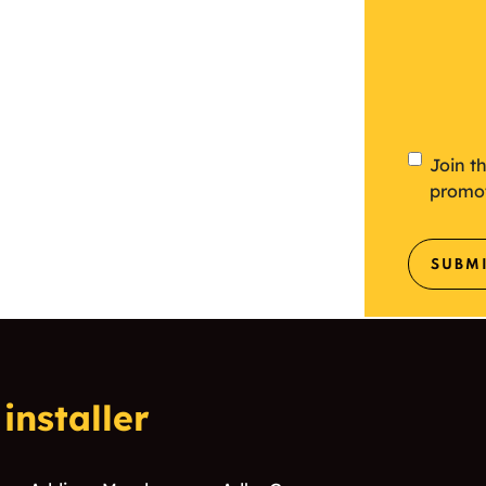
Newsl
Join t
promo
SUBM
installer