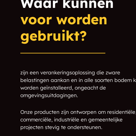
Waar kunnen
Beaumont on the
Beech Brook
Green
voor worden
Belle Union
Belleville
gebruikt?
Bethany
Big Springs
Bluffs
Boggstown
zijn een verankeringsoplossing die zware
belastingen aankan en in alle soorten bodem 
Brendonridge
Brendonwood
worden geïnstalleerd, ongeacht de
omgevingsuitdagingen.
Bridgefield
Bridgeport
Brockton
Brookfield
Onze producten zijn ontworpen om residentiële
commerciële, industriële en gemeentelijke
Brookmoor
Brookville Heights
projecten stevig te ondersteunen.