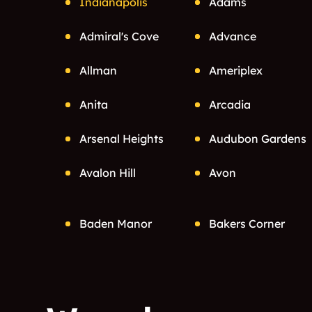
Indianapolis
Adams
Admiral's Cove
Advance
Allman
Ameriplex
Anita
Arcadia
Arsenal Heights
Audubon Gardens
Avalon Hill
Avon
Baden Manor
Bakers Corner
Bargersville
Barnard
Bay Ridge
Bayview