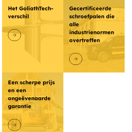
Het GoliathTech-
Gecertificeerde
verschil
schroefpalen die
alle
industrienormen
ONTDEK GOLIATHTECH
overtreffen
ONTDEK GOLIATHTECH
Een scherpe prijs
en een
ongeëvenaarde
garantie
ONTDEK GOLIATHTECH