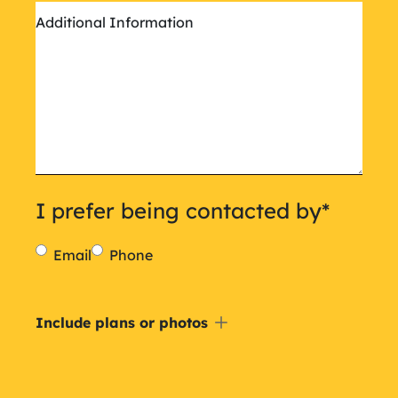
Additional Information
I prefer being contacted by
*
Email
Phone
Include
Include plans or photos
a
plan