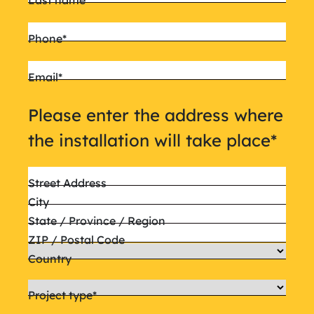
Last name
Phone
*
Email
*
Please enter the address where
the installation will take place
*
Street Address
City
State / Province / Region
ZIP / Postal Code
Country
Project type
*