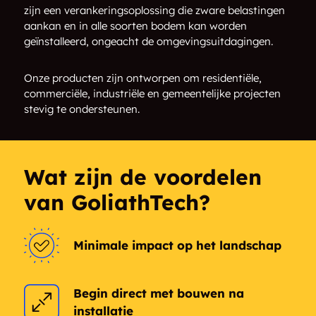
zijn een verankeringsoplossing die zware belastingen
Côte-Saint-Paul
Nuns' Island
aankan en in alle soorten bodem kan worden
geïnstalleerd, ongeacht de omgevingsuitdagingen.
Lasalle
Angrignon
Onze producten zijn ontworpen om residentiële,
commerciële, industriële en gemeentelijke projecten
Little Portugal
Chinatown
stevig te ondersteunen.
Downtown Montreal
Ville-Marie
Cité Multimédia
Wat zijn de voordelen
van GoliathTech?
Minimale impact op het landschap
Begin direct met bouwen na
installatie