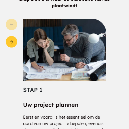
plaatsvindt
STAP 1
STA
Uw project plannen
Cons
Eerst en vooral is het essentieel om de
Onze 
aard van uw project te bepalen, evenals
klaar