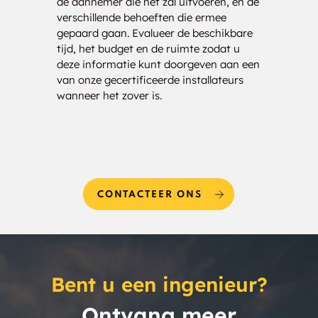
de aannemer die het zal uitvoeren, en de
nauwk
verschillende behoeften die ermee
analy
gepaard gaan. Evalueer de beschikbare
drage
tijd, het budget en de ruimte zodat u
kost
deze informatie kunt doorgeven aan een
bezor
van onze gecertificeerde installateurs
uw be
wanneer het zover is.
CONTACTEER ONS
Bent u een ingenieur?
Ontvang meer