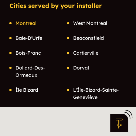
Cities served by your installer
Montreal
West Montreal
Baie-D'Urfe
Beaconsfield
Bois-Franc
Cartierville
Dollard-Des-
Dorval
Ormeaux
Île Bizard
L'Île-Bizard-Sainte-
Geneviève
Nouveau-Bordeaux
Pierrefonds
Pointe-Claire
Roxboro