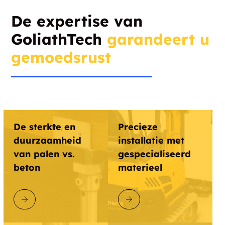
De expertise van
GoliathTech
garandeert u
gemoedsrust
De sterkte en
Precieze
duurzaamheid
installatie met
van palen vs.
gespecialiseerd
beton
materieel
ONTDEK GOLIATHTECH
ONTDEK GOLIATHTECH