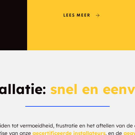
Maiden Rock
Stockholm
LEES MEER
allatie:
snel en een
en tot vermoeidheid, frustratie en het aftellen van de
tise van onze
gecertificeerde installateurs
, en de
geav