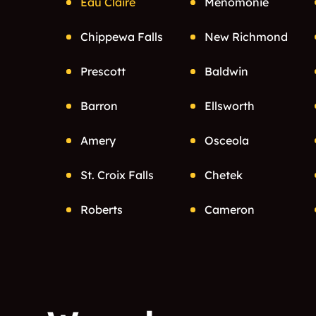
Eau Claire
Menomonie
Chippewa Falls
New Richmond
Prescott
Baldwin
Barron
Ellsworth
Amery
Osceola
St. Croix Falls
Chetek
Roberts
Cameron
Seymour
Cornell
Grantsburg
Woodville
Glenwood City
Colfax