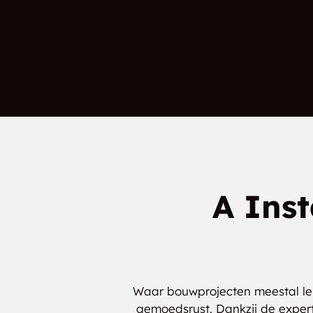
Downsville
Emerald
A Inst
Waar bouwprojecten meestal leid
gemoedsrust. Dankzij de exper