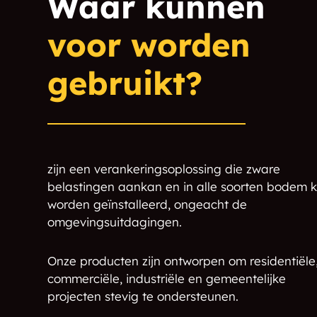
Waar kunnen
voor worden
Strum
Boyceville
Balsam Lake
Centuria
gebruikt?
Elmwood
Alma
Almena
Star Prairie
zijn een verankeringsoplossing die zware
Clayton
New Auburn
belastingen aankan en in alle soorten bodem 
worden geïnstalleerd, ongeacht de
Knapp
Fairchild
omgevingsuitdagingen.
Dallas
Wheeler
Onze producten zijn ontworpen om residentiële
Ridgeland
Holcombe
commerciële, industriële en gemeentelijke
projecten stevig te ondersteunen.
Deer Park
Diamond Bluff