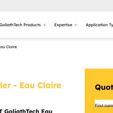
GoliathTech Products
Expertise
Application T
au Claire
ler - Eau Claire
Quot
Name
First na
 GoliathTech Eau