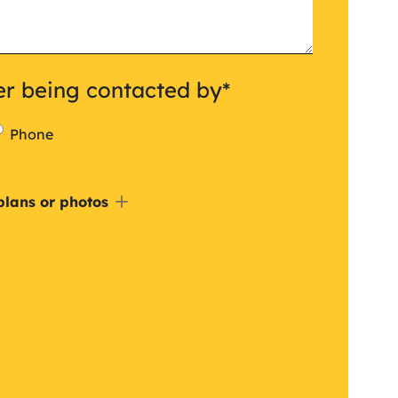
er being contacted by
*
Phone
de
plans or photos