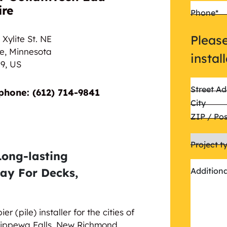
ire
Phone
*
Please
Xylite St. NE
ne, Minnesota
instal
9,
US
Street Ad
phone: (612) 714-9841
City
ZIP / Po
Project t
Long-lasting
Addition
ay For Decks,
er (pile) installer for the cities of
Chippewa Falls, New Richmond,