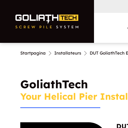
Startpagina
Installateurs
DUT GoliathTech E
Residential
Commercial and
GoliathTech
Municipal
Your Helical Pier Instal
Foundation Repairs
DUT