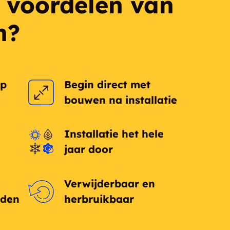
e voordelen van
h?
op
Begin direct met
bouwen na installatie
Installatie het hele
jaar door
Verwijderbaar en
eden
herbruikbaar