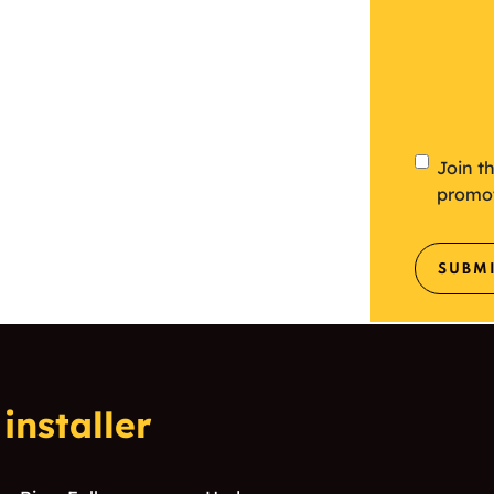
Newsl
Join t
promo
SUBM
installer