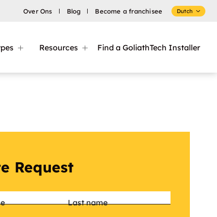
Over Ons
Blog
Become a franchisee
Dutch
ypes
Resources
Find a GoliathTech Installer
e Request
*
me
Last name