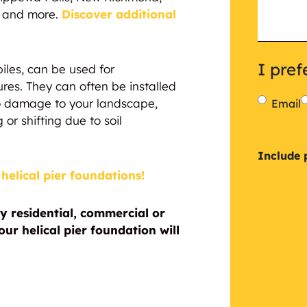
n, and more.
Discover additional
I pref
 piles, can be used for
ures. They can often be installed
 no damage to your landscape,
Email
 or shifting due to soil
Inclu
Include 
helical pier foundations!
a
plan
y residential, commercial or
ur helical pier foundation will