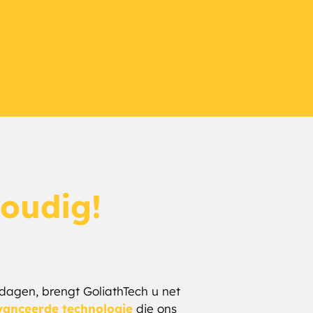
voudig!
 dagen, brengt GoliathTech u net
anceerde technologie
die ons