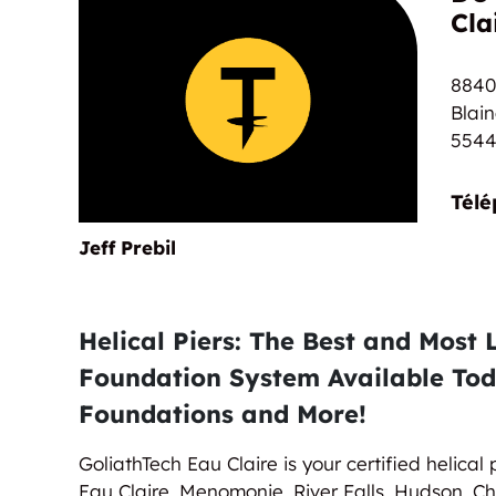
Cla
Nautical
8840 
Blai
5544
Télé
Jeff Prebil
Helical Piers: The Best and Most 
Foundation System Available Tod
Foundations and More!
GoliathTech Eau Claire is your certified helical pi
Eau Claire, Menomonie, River Falls, Hudson, 