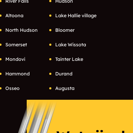
River Falls
Hudson
Altoona
Lake Hallie village
North Hudson
Bloomer
Somerset
Lake Wissota
Mondovi
Tainter Lake
Hammond
Durand
Osseo
Augusta
Cadott
Independence
Fall Creek
Spring Valley
Luck
Clear Lake