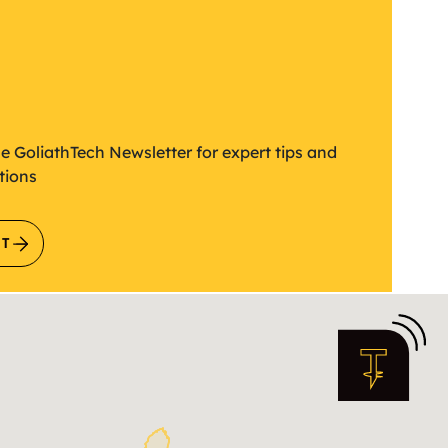
etter
he GoliathTech Newsletter for expert tips and
tions
IT