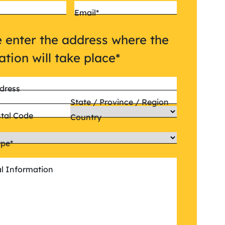
Email
*
 enter the address where the
lation will take place
*
dress
State / Province / Region
stal Code
Country
ype
*
al Information