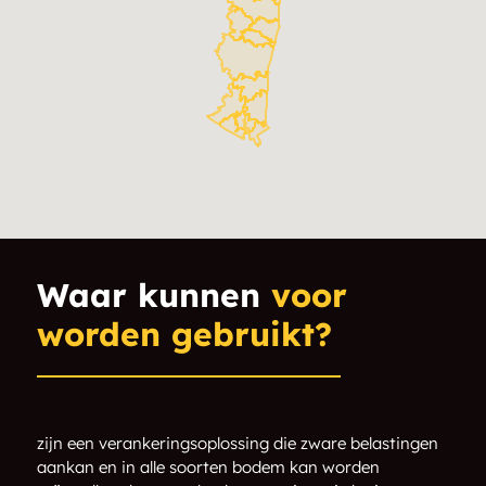
Putnam County
Rockland County
Westchester County
Saragota County
Accord
Acra
Adamsville
Adirondack
Airmont
Albia
Alcove
Allaben
Waar kunnen
voor
worden gebruikt?
Allentown
Alplaus
Alps
Alsen
Altamont
Amawalk
zijn een verankeringsoplossing die zware belastingen
aankan en in alle soorten bodem kan worden