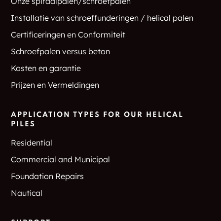
Onze spiraalpalen/schroefpalen
Goose Island
Goshen
Installatie van schroeffunderingen / helical palen
Grafton
Graham
Certificeringen en Conformiteit
Schroefpalen versus beton
Grand Gorge
Grangerville
Kosten en garantie
Granite Springs
Grant Hollow
Prijzen en Vermeldingen
Granville
Grapeville
APPLICATION TYPES FOR OUR HELICAL
PILES
Graphite
Grassy Point
Residential
Graymoor
Green Corners
Commercial and Municipal
Green Island
Green River
Foundation Repairs
Nautical
Greenfield
Greenfield Center