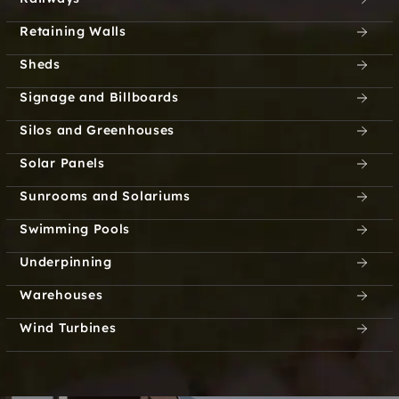
Freedom Plains
Freehold
Retaining Walls
Fullers
Furnace Woods
Sheds
Signage and Billboards
Hudson Valley
Galway
Silos and Greenhouses
Ganesvoort
Gardiner
Solar Panels
Gardinertown
Garfield
Sunrooms and Solariums
Swimming Pools
Garnerville
Garnet Lake
Underpinning
Garrison
Garrison Landing
Warehouses
Gayhead
Germantown
Wind Turbines
Germonds
Geyser Crest