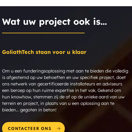
East Hebron
East Hillsdale
Wat uw project ook is…
East Hoosick
East Jewett
East Kingston
East Line
GoliathTech staan voor u klaar
East Nassau
East Pittstown
Om u een funderingsoplossing met aan te bieden die volledig
East Poestenkill
East Schodack
is afgestemd op uw behoeften en uw specifiek project, doet
ons netwerk van gecertificeerde installateurs en adviseurs
East Taghkanic
East White Plains
een beroep op hun ruime expertise in het vak. Gekend om
hun knowhow, stemmen zij de af op de unieke aard van uw
East Windham
Eastmor
terrein en project, in plaats van u een oplossing aan te
bieden… gegoten in beton!
Easton
Eastview
Eavesport
Edenville
CONTACTEER ONS