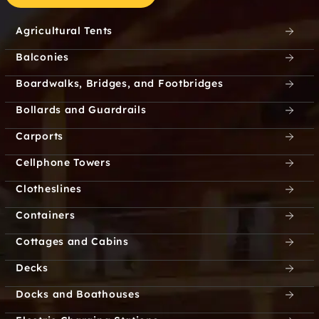
Edgewood
Edinburg
Agricultural Tents
Balconies
Edwards Hill
Elizaville
Boardwalks, Bridges, and Footbridges
Elka Park
Ellenville
Bollards and Guardrails
Elmsford
Elnora
Carports
Cellphone Towers
Elsmere
Factory Village
Clotheslines
Factoryville
Fairview
Containers
Fenimore
Feura Bush
Cottages and Cabins
Decks
Firthcliffe
Fish Creek
Docks and Boathouses
Fish House
Fishkill