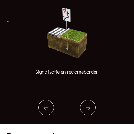
Country Knolls
Coxsackie
Cragsmoor
Craigville
Cranberry Creek
Crandall Corners
Cranesville
Craryville
Crescent
Crompound
Signalisatie en reclameborden
Cropseyville
Cross River
Croton Heights
Croton On Hudson
Crotonville
Crown Heights
Crown Point
Crown Point Center