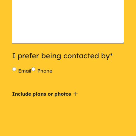
I prefer being contacted by
*
Email
Phone
Include
Include plans or photos
a
plan