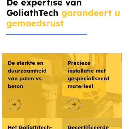
De expertise van
GoliathTech
garandeert u
Crugers
Hudson Valley
gemoedsrust
Darrowsville
Defreestville
Delanson
Delaware Avenue
Delmar
Delso
De sterkte en
Precieze
Dennies Hollow
Diamond Point
duurzaamheid
installatie met
van palen vs.
gespecialiseerd
Doodletown
Dormansville
beton
materieel
Dover Plains
Downtown
ONTDEK GOLIATHTECH
ONTDEK GOLIATHTECH
Downtown
Dresden
Shcenectady
Het GoliathTech-
Gecertificeerde