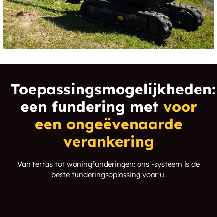
Coldbrook
College Park
Colonie
Columbiaville
Comstock
Conesville
Congers
Conklingville
Toepassingsmogelijkheden:
Continental Village
Cooksburg
een fundering met
voor
Copake
Copake Falls
een ongeëvenaarde
verankering
Copake Lake
Corinth
Van terras tot woningfunderingen: ons -systeem is de
Cornwall
Cornwall On Hudson
beste funderingsoplossing voor u.
Cornwallville
Cortlandt
Cortlandt Manor
Cossayuna