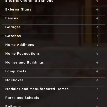
Electric Charging Stations
Flat Creek
Flatbrook
Exterior Stairs
Fences
Flatbush
Florida
Garages
Fly Summit
Forsonville
Gazebos
Fort Ann
Fort Edward
Home Additions
Home Foundations
Fort Hunter
Fort Johnson
Homes and Buildings
Fort Miller
Fort Montgomery
Lamp Posts
Fort Ticonderoga
Fortsville
Mailboxes
Modular and Manufactured Homes
Fourth Lake
Fox Hill
Parks and Schools
Franklinton
Frear Park
Railways