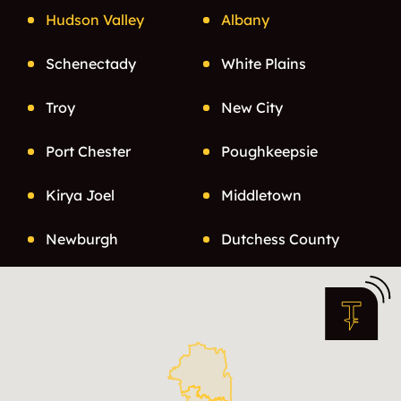
Hudson Valley
Albany
Schenectady
White Plains
Troy
New City
Port Chester
Poughkeepsie
Kirya Joel
Middletown
Newburgh
Dutchess County
Albany County
Rensselaer County
Greene County
Columbia County
Ulster County
Orange County