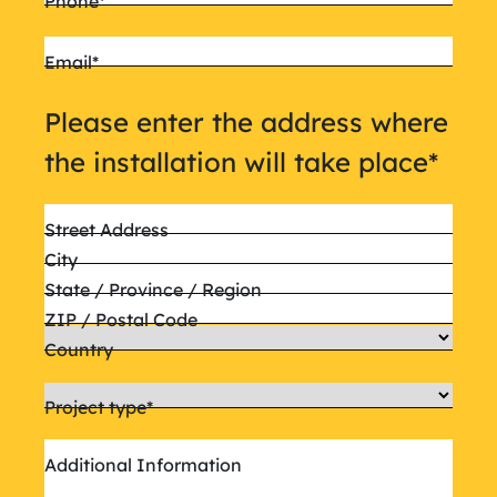
Phone
*
Email
*
Please enter the address where
the installation will take place
*
Street Address
City
State / Province / Region
ZIP / Postal Code
Country
Project type
*
Additional Information