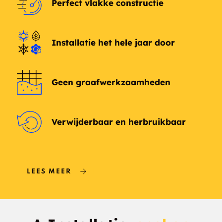
Perfect vlakke constructie
Asbury
Ash Grove
Ashland
Ashokan
Installatie het hele jaar door
Athens
Athol
Geen graafwerkzaamheden
Austerlitz
Averill Park
Hudson Valley
Babcock Lake
Verwijderbaar en herbruikbaar
Bacon Hill
Bakers Mills
Bald Mountain
Baldwin
LEES MEER
Ballston
Ballston Center
Ballston Lake
Ballston Spa