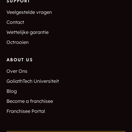
Greenwich
Greenwich Junction
SUPPORT
Veelgestelde vragen
Greenwood Lake
Greycourt
Contact
Groom Corners
Groveville
Wettelijke garantie
Octrooien
Guilderland
Guilderland Center
Gurn Spring
Hadley
ABOUT US
Over Ons
Hagaman
Hagedorns Mills
GoliathTech Universiteit
Hague
Haines Falls
Blog
Become a franchisee
Halfmoon
Hamburg
Franchisee Portal
Hamilton Hill
Hampton
Hampton Manor
Hannacroix