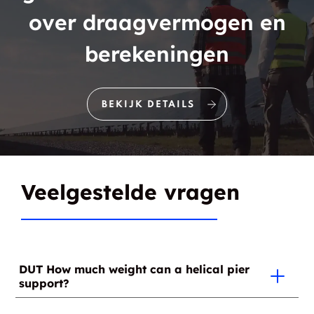
over draagvermogen en
Buckingham Lake
Buckleyville
berekeningen
Burgoyne
Burnt Hills
Bushnellsville
Buskirk
BEKIJK DETAILS
Hudson Valley
Cairo
Cambridge
Camp Hill
Veelgestelde vragen
Canaan
Canaan Center
Carman
Carmel Hamlet
DUT How much weight can a helical pier
Castleton-on-
Catskill
support?
Hudson