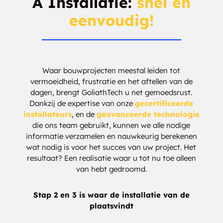
A Installatie:
snel en
Balmville
Barberville
eenvoudig!
Bardonia
Barkers Grove
Barkersville
Barrytown
Waar bouwprojecten meestal leiden tot
vermoeidheid, frustratie en het aftellen van de
Batchellerville
Bates
dagen, brengt GoliathTech u net gemoedsrust.
Dankzij de expertise van onze
gecertificeerde
Battenville
Beacon
installateurs
, en de
geavanceerde technologie
die ons team gebruikt, kunnen we alle nodige
Beacon Hills
Bear Mountain
informatie verzamelen en nauwkeurig berekenen
wat nodig is voor het succes van uw project. Het
Bearsville
Beaver Dam Lake
resultaat? Een realisatie waar u tot nu toe alleen
van hebt gedroomd.
Beaverdam lake
Beckers Corners
Stap 2 en 3 is waar de installatie van de
Bedford
Bedford Corners
plaatsvindt