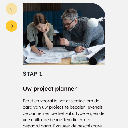
Bedford Hills
Belcher
Bellevue
Bellvale
Bemis Heights
Benson
Berlin
Berne
Best
Bethlehem
STAP 1
STA
Bethlehem Center
Bethlehem Heights
Beukendaal
Bingham Mills
Uw project plannen
Cons
Eerst en vooral is het essentieel om de
Onze 
Bishop's Gate
Blooming Grove
aard van uw project te bepalen, evenals
klaar
de aannemer die het zal uitvoeren, en de
nauwk
Blue Mountain
Blue Mountain Lake
verschillende behoeften die ermee
analy
gepaard gaan. Evalueer de beschikbare
drage