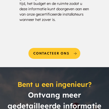
Blue Store
Boght Croners
tijd, het budget en de ruimte zodat u
kost
deze informatie kunt doorgeven aan een
bezor
Bolton
Bolton Landing
van onze gecertificeerde installateurs
uw be
wanneer het zover is.
Boyntonville
Braeside
Brainard
Braman Corners
Brant Lake
Breakabeen
CONTACTEER ONS
Brewster
Brewster Hill
Briarcliff Manor
Brinckerhoff
Bent u een ingenieur?
Broadalbin
Brooksburg
Ontvang meer
Brookview
Broome Center
gedetailleerde informatie
Brunswick
Buchanan