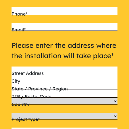
Phone
*
Email
*
Please enter the address where
the installation will take place
*
Street Address
City
State / Province / Region
ZIP / Postal Code
Country
Project type
*