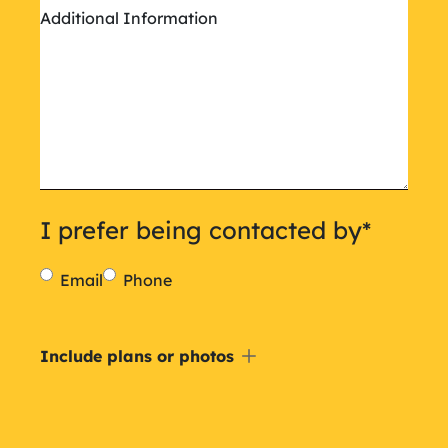
Additional Information
I prefer being contacted by
*
Email
Phone
Include
Include plans or photos
a
plan