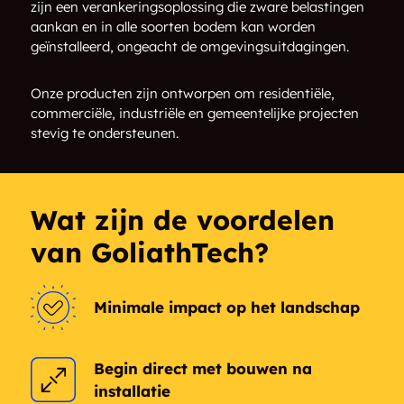
Conmee
Crooks
zijn een verankeringsoplossing die zware belastingen
aankan en in alle soorten bodem kan worden
geïnstalleerd, ongeacht de omgevingsuitdagingen.
Crow Lake
Crozier
Onze producten zijn ontworpen om residentiële,
Dawson
Dearlock
commerciële, industriële en gemeentelijke projecten
stevig te ondersteunen.
Dermid
Devlin
Dorion
Dorion Landing
Wat zijn de voordelen
Dryden
Dublin
van GoliathTech?
Dufresne Island
Eagle River
Minimale impact op het landschap
Ear Falls
East McKirdy
Emo
English River
Begin direct met bouwen na
installatie
Farilinger
Farrington