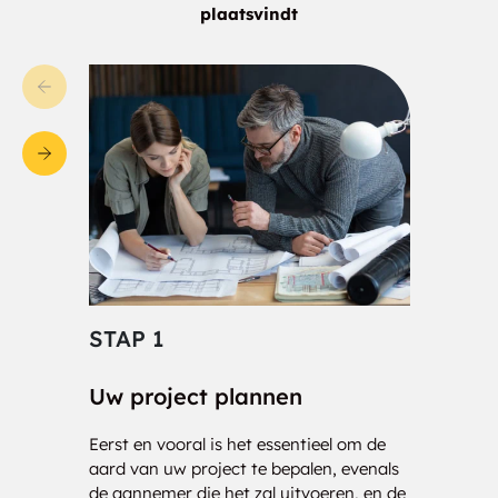
Kenora District
Knudsens Corner
plaatsvindt
La Vallée
Laclu
Lake Helen
Lake of the Woods
Lake Wasaw
Lappe
Little Longlac
Longbow Lake
Longlac
Mabella
STAP 1
STA
Macdiarmid
Machin
Mackenzie
Macleod
Uw project plannen
Cons
Eerst en vooral is het essentieel om de
Onze 
Manders
Manitouwage
aard van uw project te bepalen, evenals
klaar
de aannemer die het zal uitvoeren, en de
nauwk