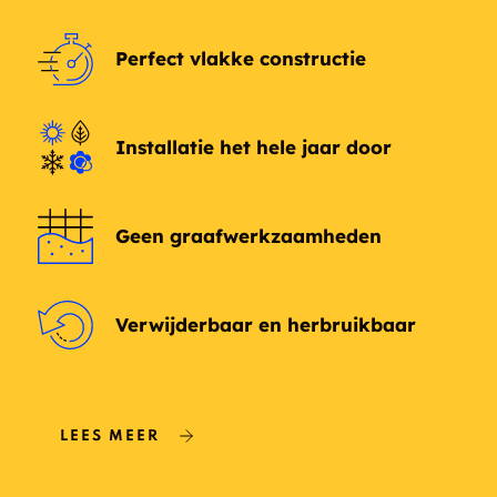
Finland
Flint
Perfect vlakke constructie
Fort Frances
Fowler
Installatie het hele jaar door
Gameland
Geco
Geraldton
Gillies
Geen graafwerkzaamheden
Gorham
Granite Lake
Verwijderbaar en herbruikbaar
Greenstone
Gurney
Hardrock Townsite
Harstone
Hemlo
Heron bay
LEES MEER
Hillsport
Horse Collar