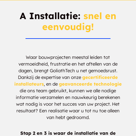
Junction
A Installatie:
snel en
Hurkett
Hymers
eenvoudig!
Ignace
Intercity
Jack Fish
Jackpine
Waar bouwprojecten meestal leiden tot
vermoeidheid, frustratie en het aftellen van de
Jacques
Jarvis River
dagen, brengt GoliathTech u net gemoedsrust.
Dankzij de expertise van onze
gecertificeerde
Jellicoe
Jelly
installateurs
, en de
geavanceerde technologie
die ons team gebruikt, kunnen we alle nodige
Johnsons Landing
Jonesville
informatie verzamelen en nauwkeurig berekenen
wat nodig is voor het succes van uw project. Het
Kakbeka Falls
Kaministiquia
resultaat? Een realisatie waar u tot nu toe alleen
van hebt gedroomd.
Kashabowie
Kawene
Stap 2 en 3 is waar de installatie van de