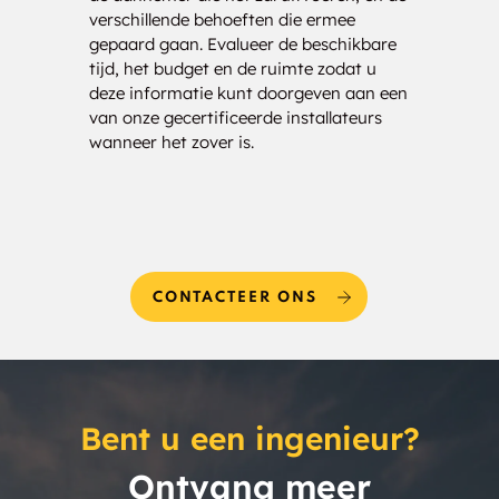
Martin
McCluskeys Corners
verschillende behoeften die ermee
analy
gepaard gaan. Evalueer de beschikbare
drage
McGinnis Creek
McKellar Island
tijd, het budget en de ruimte zodat u
kost
deze informatie kunt doorgeven aan een
bezor
Millar
Minahico
van onze gecertificeerde installateurs
uw be
wanneer het zover is.
Minaki
Mine Centre
Minnitaki
Mission Island
Mobert
Mokomon
CONTACTEER ONS
Moose Hill
Morley
Morson
Neebing
Bent u een ingenieur?
Nestor Falls
Neys
Ontvang meer
Nezah
Nicol Island