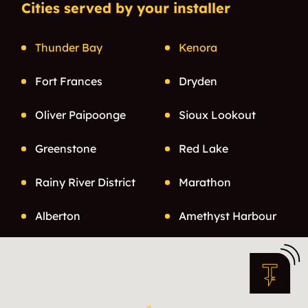
Cities served by your installer
Thunder Bay
Kenora
Fort Frances
Dryden
Oliver Paipoonge
Sioux Lookout
Greenstone
Red Lake
Rainy River District
Marathon
Alberton
Amethyst Harbour
Armstrong
Atikokan
Aylsworth
Baird