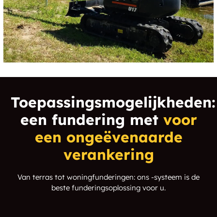
Thunder Bay District
Thunder Bay
Townships
Thunder Bay
Toimela
Municipality
Twin City
Two Mile Corner
Toepassingsmogelijkheden:
Upsala
Vermillion Bay
een fundering met
voor
Wabaseemoong
Wabigoon
een ongeëvenaarde
verankering
Waldhof
Wamsley
West Fort William
Whitedog
Van terras tot woningfunderingen: ons -systeem is de
beste funderingsoplossing voor u.
Wild Goose
Willroy