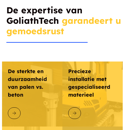
De expertise van
GoliathTech
garandeert u
gemoedsrust
De sterkte en
Precieze
duurzaamheid
installatie met
van palen vs.
gespecialiseerd
beton
materieel
ONTDEK GOLIATHTECH
ONTDEK GOLIATHTECH