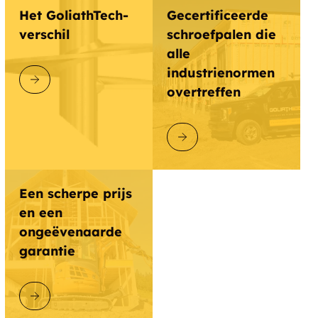
Het GoliathTech-
Gecertificeerde
verschil
schroefpalen die
alle
industrienormen
ONTDEK GOLIATHTECH
overtreffen
ONTDEK GOLIATHTECH
Een scherpe prijs
en een
ongeëvenaarde
garantie
ONTDEK GOLIATHTECH