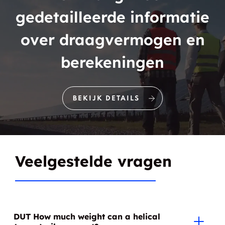
gedetailleerde informatie
Nipigon
Nolalu
over draagvermogen en
North Branch
Northwood
berekeningen
Northwest Bay
O'Connor
Off Lake Corner
Orient Bay
BEKIJK DETAILS
Ouimet
Oxdrift
Pardee
Pass Lake
Veelgestelde vragen
Pays Plat
Pearl
Perrault Falls
Pic River
DUT How much weight can a helical
Pickle Lake
Pinewood