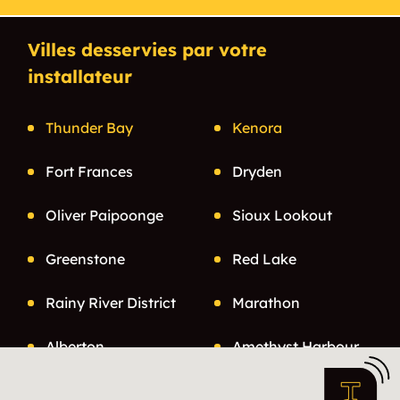
Villes desservies par votre
installateur
Thunder Bay
Kenora
Fort Frances
Dryden
Oliver Paipoonge
Sioux Lookout
Greenstone
Red Lake
Rainy River District
Marathon
Alberton
Amethyst Harbour
Armstrong
Atikokan