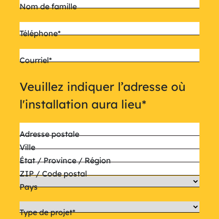
Nom de famille
Téléphone
*
Courriel
*
Veuillez indiquer l’adresse où
l'installation aura lieu
*
Adresse postale
Ville
État / Province / Région
ZIP / Code postal
Pays
Type de projet
*