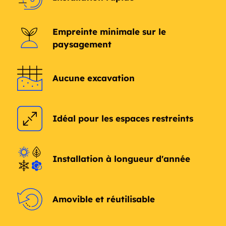
Emo
English River
Empreinte minimale sur le
Farilinger
Farrington
paysagement
Finland
Flint
Aucune excavation
Fort Frances
Fowler
Gameland
Geco
Idéal pour les espaces restreints
Geraldton
Gillies
Installation à longueur d'année
Gorham
Granite Lake
Greenstone
Gurney
Amovible et réutilisable
Hardrock Townsite
Harstone