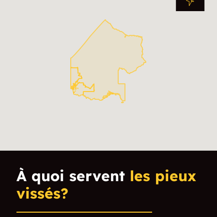
Aylsworth
Baird
Bankfield
Barhead
Barnhart
Barwick
Beardmore
Big Fork
Black Hawk
Box Alder
Burnt Island
Burriss
Caliper Lake
Cameron Falls
À quoi servent
les pieux
Caramat
Carters Corners
vissés?
Cavers
Chapple