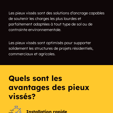
Clearwater Bay
Cloud Bay
Les pieux vissés sont des solutions d’ancrage capables
de soutenir les charges les plus lourdes et
Conmee
Crooks
parfaitement adaptées à tout type de sol ou de
contrainte environnementale.
Crow Lake
Crozier
Les pieux vissés sont optimisés pour supporter
Dawson
Dearlock
solidement les structures de projets résidentiels,
commerciaux et agricoles.
Dermid
Devlin
Dorion
Dorion Landing
Quels sont les
Dryden
Dublin
avantages des pieux
vissés?
Dufresne Island
Eagle River
Ear Falls
East McKirdy
Installation rapide