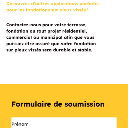
Découvrez d'autres applications parfaites
pour les fondations sur pieux vissés !
Contactez-nous pour votre terrasse,
fondation ou tout projet résidentiel,
commercial ou municipal afin que vous
puissiez être assuré que votre fondation
sur pieux vissés sera durable et stable.
Formulaire de soumission
Nom
*
Prénom