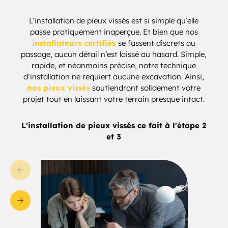
Kashabowie
Kawene
L’installation de pieux vissés est si simple qu’elle
passe pratiquement inaperçue. Et bien que nos
Kenora District
Knudsens Corner
installateurs certifiés
se fassent discrets au
passage, aucun détail n’est laissé au hasard. Simple,
rapide, et néanmoins précise, notre technique
La Vallée
Laclu
d’installation ne requiert aucune excavation. Ainsi,
nos pieux vissés
soutiendront solidement votre
Lake Helen
Lake of the Woods
projet tout en laissant votre terrain presque intact.
Lake Wasaw
Lappe
L'installation de pieux vissés ce fait à l'étape 2
et 3
Little Longlac
Longbow Lake
Longlac
Mabella
Macdiarmid
Machin
Mackenzie
Macleod