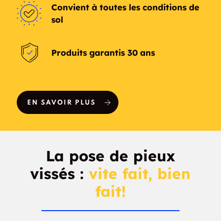
Convient à toutes les conditions de
Hemlo
Heron bay
sol
Hillsport
Horse Collar
Junction
Produits garantis 30 ans
Hurkett
Hymers
Ignace
Intercity
EN SAVOIR PLUS
Jack Fish
Jackpine
Jacques
Jarvis River
La pose de pieux
Jellicoe
Jelly
vissés :
vite fait, bien
fait!
Johnsons Landing
Jonesville
Kakbeka Falls
Kaministiquia