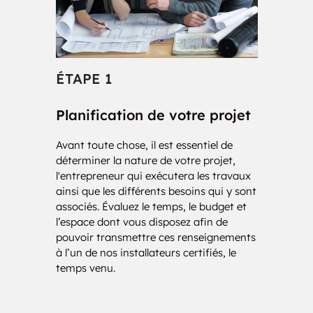
Manders
Manitouwage
Martin
McCluskeys Corners
ÉTAPE 1
ÉT
McGinnis Creek
McKellar Island
Planification de votre projet
Con
Millar
Minahico
Avant toute chose, il est essentiel de
Nos i
Minaki
Mine Centre
déterminer la nature de votre projet,
votre 
l'entrepreneur qui exécutera les travaux
d’une
Minnitaki
Mission Island
ainsi que les différents besoins qui y sont
charg
associés. Évaluez le temps, le budget et
de vo
l’espace dont vous disposez afin de
des 
Mobert
Mokomon
pouvoir transmettre ces renseignements
solut
à l’un de nos installateurs certifiés, le
Moose Hill
Morley
temps venu.
Morson
Neebing