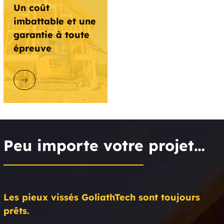
Un coût
imbattable et une
garantie à toute
épreuve
DÉCOUVRIR GOLIATHTECH
Peu importe votre projet…
Les pieux vissés GoliathTech sont toujours
prêts.