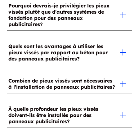
Pourquoi devrais-je privilégier les pieux
vissés plutôt que d'autres systèmes de
fondation pour des panneaux
publicitaires?
GoliathTech dispose de nombreuses options de pieux
qui peuvent être boulonnées sur différents types et
Quels sont les avantages à utiliser les
pieux vissés par rapport au béton pour
modèles de poteaux d’enseignes, tout en s’ajustant à
des panneaux publicitaires?
l’espacement entre les poteaux de panneaux
publicitaires. L’installation de pieux vissés laisse une
empreinte minimale sur le terrain, contrairement
Empreinte minimale au terrain
aux dalles de béton conventionnelles qui nécessitent
Combien de pieux vissés sont nécessaires
Système adapté aux espaces restreints
l’excavation du sol et le coulage du béton.
à l'installation de panneaux publicitaires?
Installation en toute saison
De 1 à 4
À quelle profondeur les pieux vissés
Fondation solide résistante au mouvement et
doivent-ils être installés pour des
à l’expansion du sol dus au gel
panneaux publicitaires?
Pieux de différentes tailles pouvant convenir
De 2,13 à 4,27 m (de 7 à 14 pi)
à tout type de poteaux d’enseignes