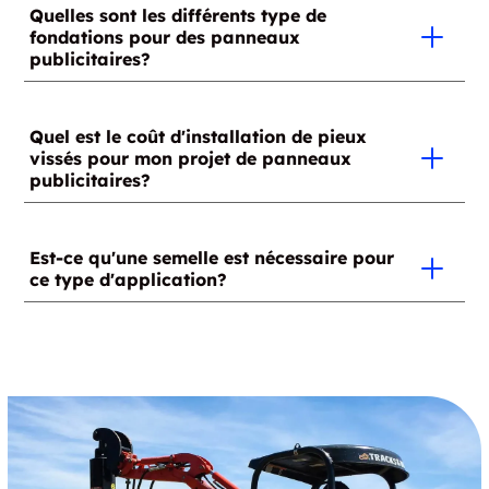
Quelles sont les différents type de
fondations pour des panneaux
publicitaires?
Pieux vissés
Quel est le coût d'installation de pieux
Dalles de béton
vissés pour mon projet de panneaux
publicitaires?
Veuillez contacter l'installateur certifié GoliathTech le
plus près de chez vous pour votre projet.
Est-ce qu'une semelle est nécessaire pour
ce type d'application?
Non, ce n'est pas nécessaire.