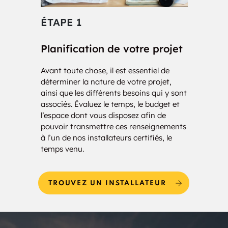
ÉTAPE 1
ÉT
Planification de votre projet
Con
Avant toute chose, il est essentiel de
Nos i
déterminer la nature de votre projet,
atten
ainsi que les différents besoins qui y sont
préci
associés. Évaluez le temps, le budget et
type 
l’espace dont vous disposez afin de
ils s
pouvoir transmettre ces renseignements
estim
à l’un de nos installateurs certifiés, le
vous 
temps venu.
votre
TROUVEZ UN INSTALLATEUR