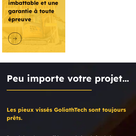
imbattable et une
garantie à toute
épreuve
DÉCOUVRIR GOLIATHTECH
Peu importe votre projet…
Les pieux vissés GoliathTech sont toujours
prêts.