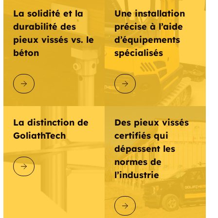
La solidité et la
Une installation
durabilité des
précise à l’aide
pieux vissés vs. le
d’équipements
béton
spécialisés
DÉCOUVRIR GOLIATHTECH
DÉCOUVRIR GOLIATHTECH
La distinction de
Des pieux vissés
GoliathTech
certifiés qui
dépassent les
normes de
DÉCOUVRIR GOLIATHTECH
l’industrie
DÉCOUVRIR GOLIATHTECH