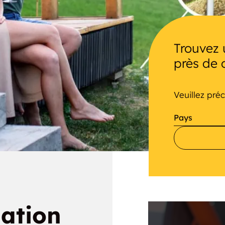
Trouvez 
près de 
Veuillez préc
Pays
ation