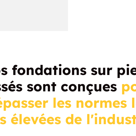
s fondations sur pi
ssés sont conçues
p
épasser les normes l
s élevées de l'indust