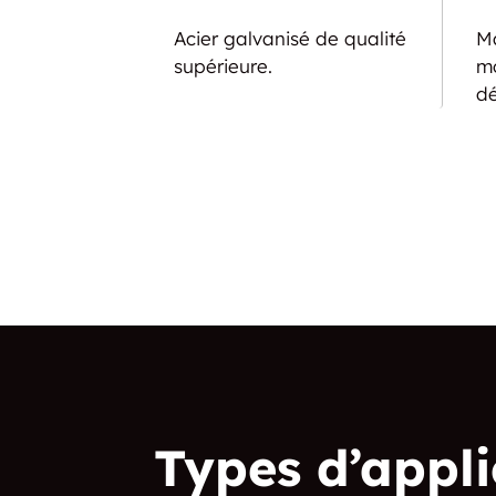
Acier galvanisé de qualité
Ma
supérieure.
mo
dé
Types d’appli