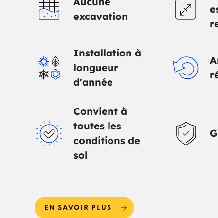
Aucune
e
excavation
r
Installation à
A
longueur
r
d'année
Convient à
toutes les
G
conditions de
sol
EN SAVOIR PLUS