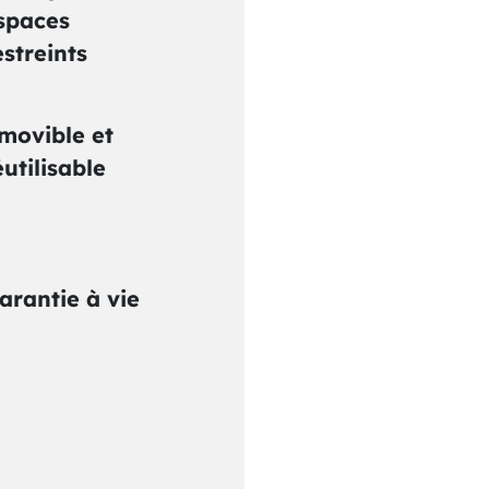
spaces
estreints
movible et
éutilisable
arantie à vie