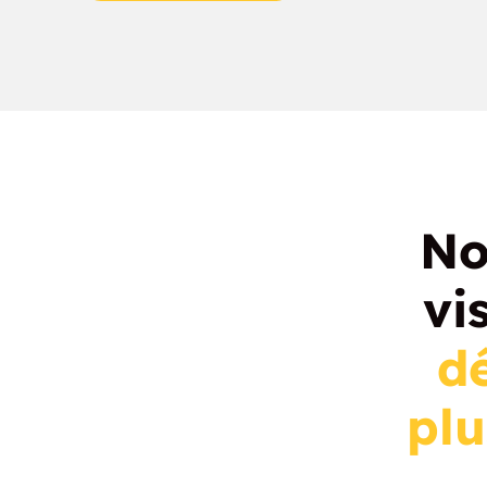
No
vi
d
plu