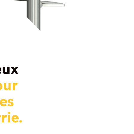
eux
our
es
rie.