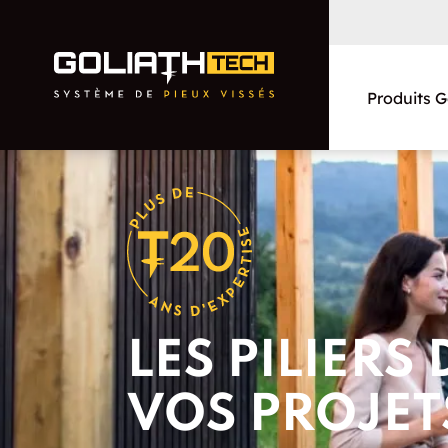
Produits G
Résidentiels
Commercial et municipal
LES PILIERS 
Réparations de
fondations
VOS PROJET