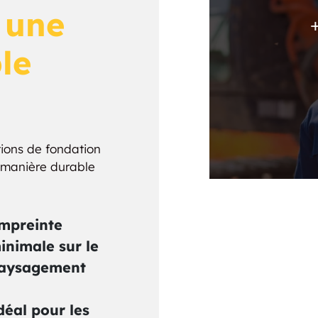
:
une
le
utions de fondation
e manière durable
mpreinte
inimale sur le
aysagement
déal pour les