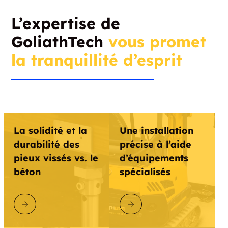
L’expertise de
GoliathTech
vous promet
la tranquillité d’esprit
La solidité et la
Une installation
durabilité des
précise à l’aide
pieux vissés vs. le
d’équipements
béton
spécialisés
DÉCOUVRIR GOLIATHTECH
DÉCOUVRIR GOLIATHTECH