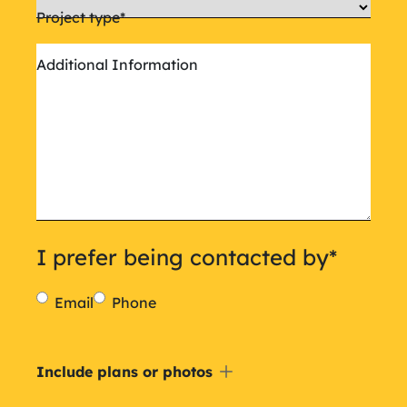
Project type
*
Additional Information
I prefer being contacted by
*
Email
Phone
Include
Include plans or photos