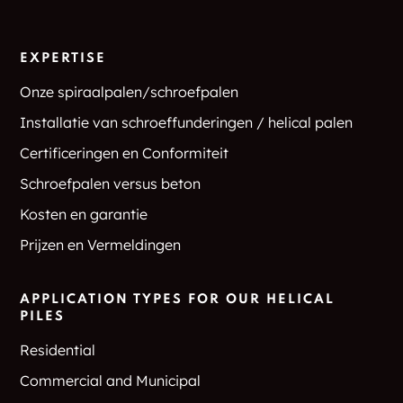
Windham Depot
Albany
EXPERTISE
East Holderness
South Weare
Onze spiraalpalen/schroefpalen
Installatie van schroeffunderingen / helical palen
East Conway
Benton
Certificeringen en Conformiteit
Bridgewater
East Unity
Schroefpalen versus beton
East Wakefield
Unity
Kosten en garantie
Prijzen en Vermeldingen
Richmond
South Hampton
South Newbury
State Line
APPLICATION TYPES FOR OUR HELICAL
PILES
Surry
Wendell
Residential
Commercial and Municipal
West Canaan
East Hebron