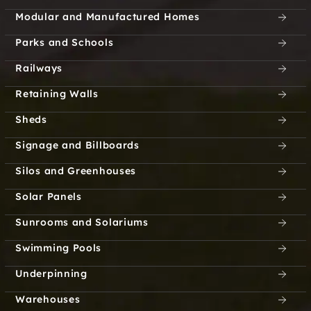
Sutton
West Center Harbor
Modular and Manufactured Homes
West Hampstead
Wilton Center
Parks and Schools
Railways
Blodgett Landing
Langdon
Retaining Walls
East Westmoreland
Enfield Center
Sheds
Foyes Corner
Piermont
Signage and Billboards
Silos and Greenhouses
South Tamworth
Boscawen
Solar Panels
Center Effingham
Milan
Sunrooms and Solariums
Potter Place
Stark
Swimming Pools
West Nottingham
West Thornton
Underpinning
Warehouses
Windham
East Haverhill