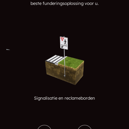
beste funderingsoplossing voor u.
South Wolfeboro
Temple
West Ossipee
Dorchester
Lyman
Orfordville
Etna
Freedom
Guild
Hopkinton
Pittsburg
Kellyville
North Pelham
Suissevale
Signalisatie en reclameborden
Grafton
Jackson
New Durham
Goshen