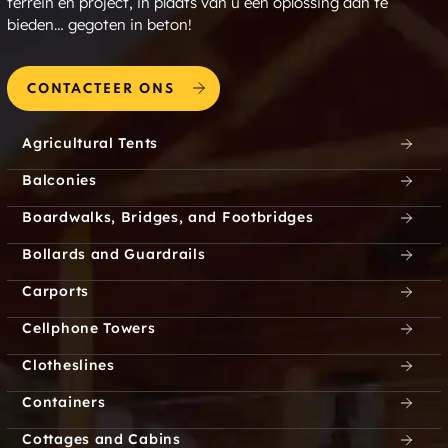
terrein en project, in plaats van u een oplossing aan te
Sugar Hill
Orange
bieden… gegoten in beton!
Dunbarton
Gilford
CONTACTEER ONS
Munsonville
Woodstock
Agricultural Tents
Georges Mills
North Newport
Balconies
Easton
Drewsville
Boardwalks, Bridges, and Footbridges
Bollards and Guardrails
Glen
Northwood Center
Carports
Croydon
Acworth
Cellphone Towers
Chesham
Chichester
Clotheslines
Containers
Deerfield Parade
East Candia
Cottages and Cabins