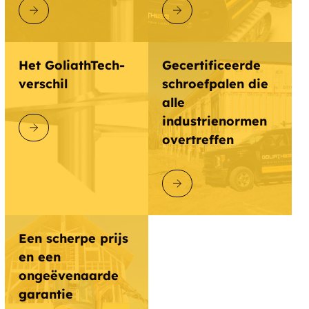
ONTDEK GOLIATHTECH
ONTDEK GOLIATHTECH
Danbury
Deerfield Center
East Alstead
East Kingston
Het GoliathTech-
Gecertificeerde
verschil
schroefpalen die
Mirror Lake
Mount Sunapee
alle
industrienormen
Nelson
North Sanbornton
ONTDEK GOLIATHTECH
overtreffen
Rindge
Rye Beach
ONTDEK GOLIATHTECH
Salisbury
Smithtown
South Barnstead
South Lyndeboro
Een scherpe prijs
en een
Weare
West Deering
ongeëvenaarde
West Wilton
Gossville
garantie