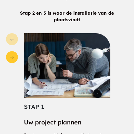
Antrim
West Swanzey
Stap 2 en 3 is waar de installatie van de
plaatsvindt
Rollinsford
Bartlett
Warner
Center Ossipee
Canaan
Bennington
Gilmanton
Melvin Village
Charlestown
Greenville
Kingston
Marlborough
STAP 1
STA
Fitzwilliam
Groveton
Uw project plannen
Cons
Newfields
Alton Bay