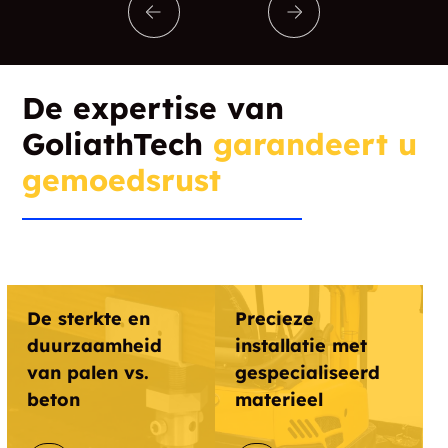
West Rindge
Barnstead
East Andover
East Swanzey
De expertise van
GoliathTech
garandeert u
Intervale
West Alton
gemoedsrust
West Henniker
Center Barnstead
East Sullivan
Redstone
West Epping
Wilmot Flat
De sterkte en
Precieze
Cornish Flat
Sanbornton
duurzaamheid
installatie met
van palen vs.
gespecialiseerd
Alexandria
Barrington
beton
materieel
Canaan Street
Canterbury