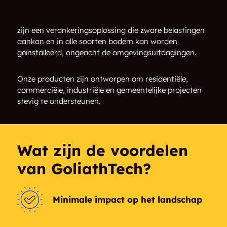
Plymouth
Newport
Allenstown
Littleton
zijn een verankeringsoplossing die zware belastingen
aankan en in alle soorten bodem kan worden
geïnstalleerd, ongeacht de omgevingsuitdagingen.
Northfield
Farmington
Onze producten zijn ontworpen om residentiële,
Hampton Beach
Raymond
commerciële, industriële en gemeentelijke projecten
stevig te ondersteunen.
Jaffrey
Conway
Tilton-Northfield
Wolfeboro
Wat zijn de voordelen
Meredith
Henniker
van GoliathTech?
Deerfield
Ashland
Minimale impact op het landschap
Tilton Northfield
Peterborough