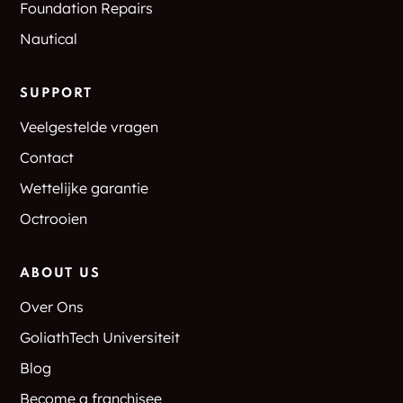
Foundation Repairs
Rye North Beach
Sandwich
Nautical
South Effingham
Snowville
SUPPORT
Brookfield
Clinton Village
Veelgestelde vragen
Contact
Cornish Mills
Glencliff
Wettelijke garantie
Glendale
Lee
Octrooien
Lyndeborough
Marshall Corner
ABOUT US
Meadows
Mill Hollow
Over Ons
North Sandwich
North Village
GoliathTech Universiteit
Blog
Northumberland
Percy
Become a franchisee