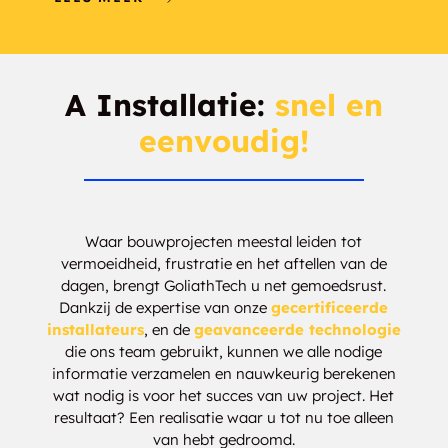
Pittsfield
Winchester
Milton
Woodsville
A Installatie:
snel en
eenvoudig!
Enfield
Middleton
Amherst
Madbury
Thornton
Bedford
Waar bouwprojecten meestal leiden tot
vermoeidheid, frustratie en het aftellen van de
dagen, brengt GoliathTech u net gemoedsrust.
Hinsdale
Alton
Dankzij de expertise van onze
gecertificeerde
installateurs
, en de
geavanceerde technologie
Contoocook
Wilton
die ons team gebruikt, kunnen we alle nodige
informatie verzamelen en nauwkeurig berekenen
Whitefield
Tilton
wat nodig is voor het succes van uw project. Het
resultaat? Een realisatie waar u tot nu toe alleen
Walpole
North Woodstock
van hebt gedroomd.