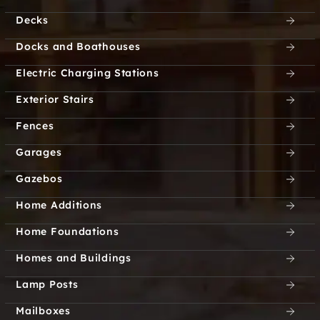
East Rindge
Epsom
Decks
Francestown
Happy Valley
Docks and Boathouses
Electric Charging Stations
High Bridge
Jefferson
Exterior Stairs
Lochmere
Mason
Fences
North Branch
North Brookline
Garages
Gazebos
North Londonderry
Onway Lake
Home Additions
Pike
Plaice Cove
Home Foundations
Randolph
South Acworth
Homes and Buildings
Lamp Posts
South Brookline
South Merrimack
Mailboxes