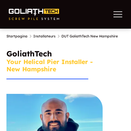
Startpagina
Installateurs
DUT GoliathTech New Hampshire
GoliathTech
Your Helical Pier Installer -
New Hampshire