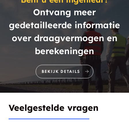
Milton Mills
Union
Ontvang meer
Alstead
Monroe
gedetailleerde informatie
Sullivan
Canobie Lake
over draagvermogen en
berekeningen
Derry Village
Fremont
Greenfield
Hampstead
BEKIJK DETAILS
Hancock
New Boston
New Ipswich
Stoddard
Veelgestelde vragen
West Stewartstown
Campton
Columbia
Dublin