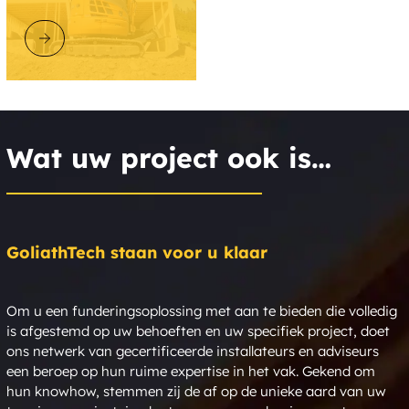
Wentworth
North Sutton
ONTDEK GOLIATHTECH
Nottingham
Rumney Depot
Wakefield
Westmoreland
Wat uw project ook is…
Stewartstown
Canaan Center
Cascade
Center Strafford
Grantham
Hill
GoliathTech staan voor u klaar
Madison
North Chichester
Om u een funderingsoplossing met aan te bieden die volledig
is afgestemd op uw behoeften en uw specifiek project, doet
South Danville
West Rye
ons netwerk van gecertificeerde installateurs en adviseurs
een beroep op hun ruime expertise in het vak. Gekend om
Kensington
Northwood Ridge
hun knowhow, stemmen zij de af op de unieke aard van uw