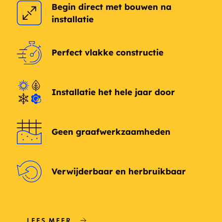
Hillsborough
Moultonborough
Begin direct met bouwen na
installatie
Colebrook
Epping
New London
Troy
Perfect vlakke constructie
Belmont
Lincoln
Installatie het hele jaar door
Bristol
North Conway
Plaistow
Sanbornville
Geen graafwerkzaamheden
Lancaster
New Hampton
Verwijderbaar en herbruikbaar
Gorham
Merrimack
North Walpole
Bethlehem
Deering
Holdernes
LEES MEER