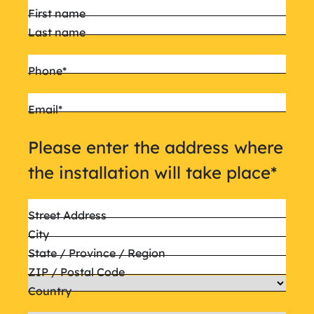
Name
*
First name
Last name
Phone
*
Email
*
Please enter the address where
the installation will take place
*
Street Address
City
State / Province / Region
ZIP / Postal Code
Country