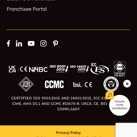
Salisbury Heights
Sharon
Franchisee Portal
Squantum
Swiftwater
Thorntons Ferry
Washington
Water Village
Webster
West Milan
West Plymouth
West Unity
Whittier
Wilmot
Wonalancet
CERTIFIED ISO 9001:2015 AND 14001:2015, ICC-ES ESR-3726,
CWB, AWS D1.1 AND CCMC #13675-R. UKCA, CE, BSI AND BFA
COMPLIANT
Woodman
Davisville
Pages Corner
Dalton
Privacy Policy