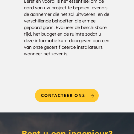
Eerst en vooral is het essentieel om de
Onze 
aard van uw project te bepalen, evenals
klaar
North Hampton
Newington
de aannemer die het zal uitvoeren, en de
nauwk
verschillende behoeften die ermee
analy
Lisbon
Seabrook Beach
gepaard gaan. Evalueer de beschikbare
drage
tijd, het budget en de ruimte zodat u
kost
East Hampstead
North Swanzey
deze informatie kunt doorgeven aan een
bezor
van onze gecertificeerde installateurs
uw be
Sunapee
Atkinson
wanneer het zover is.
Millville
Pelham
Bradford
Rye
CONTACTEER ONS
New Castle
Loudon
Franconia
Greenland
Seabrook
Stratham
Bent u een ingenieur?