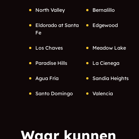
North Valley
Bernalillo
Eldorado at Santa
Edgewood
Fe
Los Chaves
Meadow Lake
Paradise Hills
La Cienega
Agua Fria
Sandia Heights
Santo Domingo
Valencia
Pueblo
Tome
Las Maravillas
Waar kunnen
McIntosh
Sandia Knolls