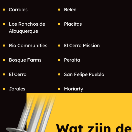
Corrales
Belen
Los Ranchos de
Placitas
Albuquerque
Rio Communities
El Cerro Mission
Bosque Farms
Peralta
El Cerro
San Felipe Pueblo
Jarales
Moriarty
Monterey Park
Estancia
Wat zijn d
Ponderosa Pine
Carnuel