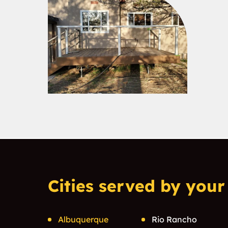
Cities served by your 
Albuquerque
Rio Rancho