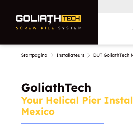
Startpagina
Installateurs
DUT GoliathTech 
Residential
Commercial and
GoliathTech
Municipal
Your Helical Pier Insta
Mexico
Foundation Repairs