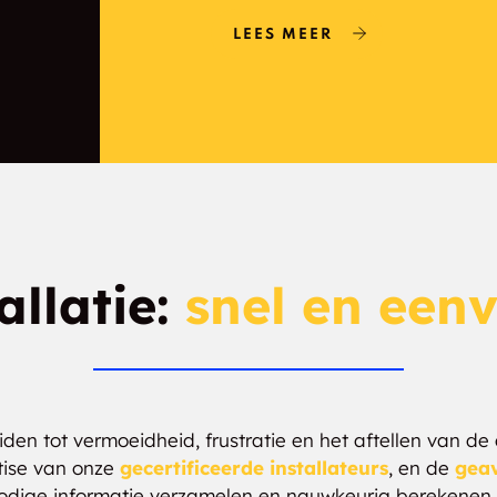
LEES MEER
La Joya
Encino
Golden
allatie:
snel en een
en tot vermoeidheid, frustratie en het aftellen van de
tise van onze
gecertificeerde installateurs
, en de
geav
odige informatie verzamelen en nauwkeurig berekenen 