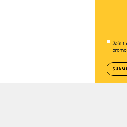
Newsl
Join t
promo
SUBM