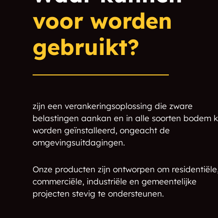
San Antonito
Cedar Crest
voor worden
Adelino
Mountainair
gebruikt?
Sedillo
Pena Blanca
Cedar Grove
Highland Meadows
zijn een verankeringsoplossing die zware
Tijeras
Pueblo of Sandia
belastingen aankan en in alle soorten bodem 
Village
worden geïnstalleerd, ongeacht de
omgevingsuitdagingen.
Galisteo
Los Cerrillos
San Pedro
Sandia Park
Onze producten zijn ontworpen om residentiële
commerciële, industriële en gemeentelijke
Lamy
Madrid
projecten stevig te ondersteunen.
Willard
Chical