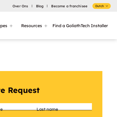
Over Ons
Blog
Become a franchisee
Dutch
ypes
Resources
Find a GoliathTech Installer
e Request
*
me
Last name