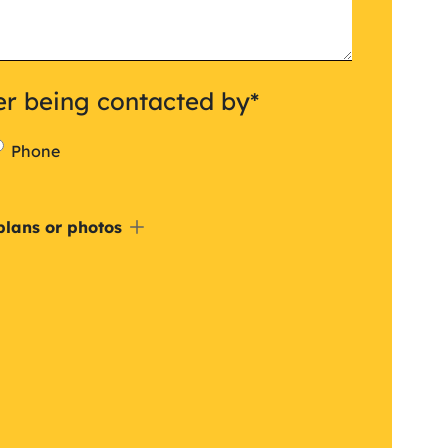
er being contacted by
*
Phone
de
plans or photos