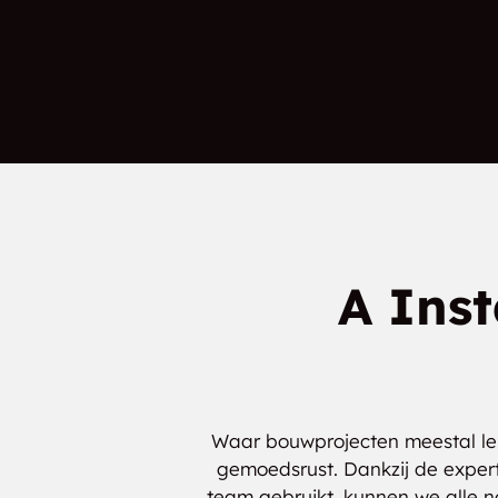
Las Nutias
Tajique
Duran
Manzano
A Inst
Waar bouwprojecten meestal leid
gemoedsrust. Dankzij de exper
team gebruikt, kunnen we alle n