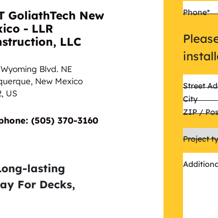
Phone
*
 GoliathTech New
ico - LLR
Please
struction, LLC
instal
 Wyoming Blvd. NE
querque, New Mexico
Street Ad
2,
US
City
ZIP / Po
phone: (505) 370-3160
Project t
Addition
Long-lasting
ay For Decks,