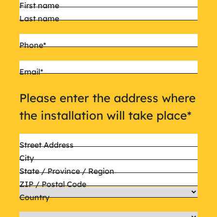
Name
*
First name
Last name
Phone
*
Email
*
Please enter the address where
the installation will take place
*
Street Address
City
State / Province / Region
ZIP / Postal Code
Country