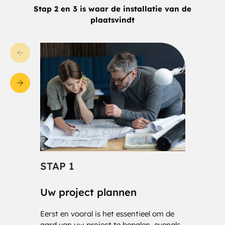
Stap 2 en 3 is waar de installatie van de
plaatsvindt
STAP 1
STA
Uw project plannen
Cons
Eerst en vooral is het essentieel om de
Onze 
aard van uw project te bepalen, evenals
klaar