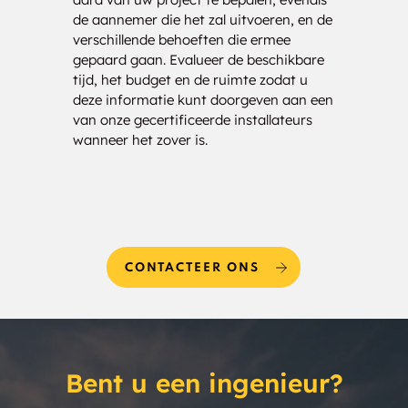
de aannemer die het zal uitvoeren, en de
nauwk
verschillende behoeften die ermee
analy
gepaard gaan. Evalueer de beschikbare
drage
tijd, het budget en de ruimte zodat u
kost
deze informatie kunt doorgeven aan een
bezor
van onze gecertificeerde installateurs
uw be
wanneer het zover is.
CONTACTEER ONS
Bent u een ingenieur?