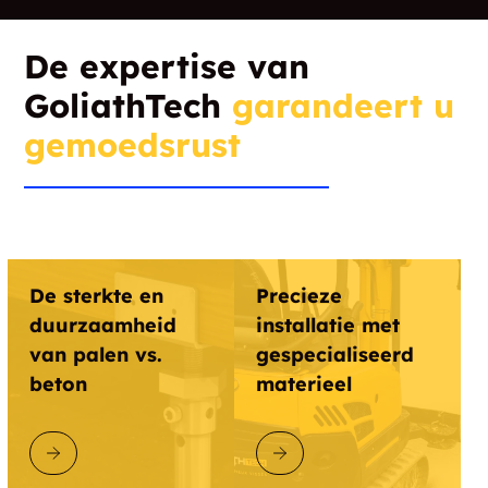
De expertise van
GoliathTech
garandeert u
gemoedsrust
De sterkte en
Precieze
duurzaamheid
installatie met
van palen vs.
gespecialiseerd
beton
materieel
ONTDEK GOLIATHTECH
ONTDEK GOLIATHTECH