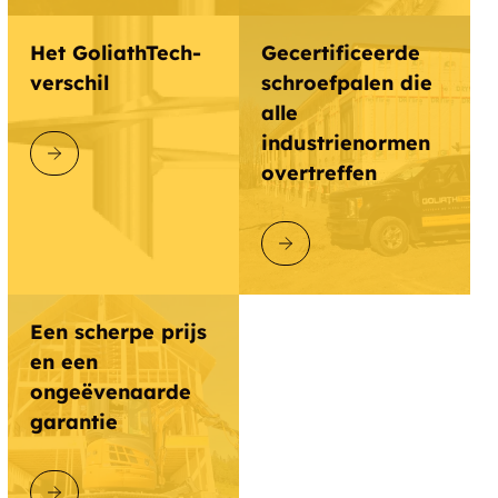
Het GoliathTech-
Gecertificeerde
verschil
schroefpalen die
alle
industrienormen
ONTDEK GOLIATHTECH
overtreffen
ONTDEK GOLIATHTECH
Een scherpe prijs
en een
ongeëvenaarde
garantie
ONTDEK GOLIATHTECH