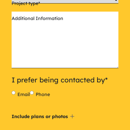
Project type
*
Additional Information
I prefer being contacted by
*
Email
Phone
Include
Include plans or photos
a