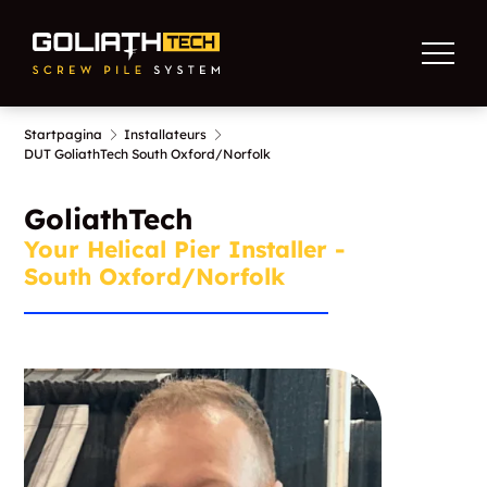
Startpagina
Installateurs
DUT GoliathTech South Oxford/Norfolk
GoliathTech
Your Helical Pier Installer -
South Oxford/Norfolk