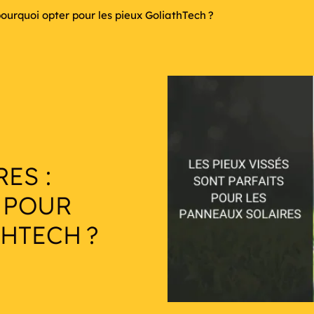
ourquoi opter pour les pieux GoliathTech ?
ES :
 POUR
THTECH ?