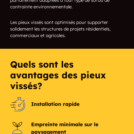
parfaitement adaptées à tout type de sol ou de
contrainte environnementale.
Nepean
New Edinburgh
Les pieux vissés sont optimisés pour supporter
Old Barrhaven
Playfair Park
solidement les structures de projets résidentiels,
commerciaux et agricoles.
Rockecliffe
The Glebe
Vanier
Vanier South
Quels sont les
Westboro
Willington Village
avantages des pieux
vissés?
Woodroffe
Installation rapide
Empreinte minimale sur le
paysagement