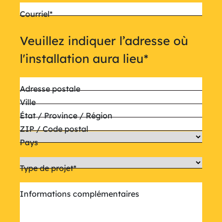
Courriel
*
Veuillez indiquer l’adresse où
l'installation aura lieu
*
Adresse postale
Ville
État / Province / Région
ZIP / Code postal
Pays
Type de projet
*
Informations complémentaires