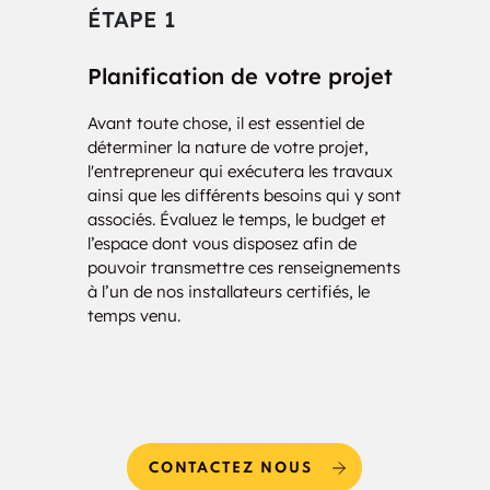
ÉTAPE 1
ÉT
Planification de votre projet
Con
Avant toute chose, il est essentiel de
Nos i
déterminer la nature de votre projet,
votre 
l'entrepreneur qui exécutera les travaux
d’une
ainsi que les différents besoins qui y sont
charg
associés. Évaluez le temps, le budget et
de vo
l’espace dont vous disposez afin de
des 
pouvoir transmettre ces renseignements
solut
à l’un de nos installateurs certifiés, le
temps venu.
CONTACTEZ NOUS