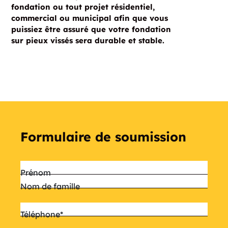
fondation ou tout projet résidentiel,
commercial ou municipal afin que vous
puissiez être assuré que votre fondation
sur pieux vissés sera durable et stable.
Formulaire de soumission
Nom
*
Prénom
Nom de famille
Téléphone
*