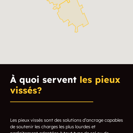
Centretown West
Crestview
Crystal Beach
Elmvale
Ficko
Findlay Creek
Glabar Park
Gloucester
Greely
Greenboro
À quoi servent
les pieux
Heron Gate
Hintonburg
vissés?
Hunt Club
Iris
Long Island
Lower Town
Les pieux vissés sont des solutions d’ancrage capables
de soutenir les charges les plus lourdes et
Merivale
Mooneys Bay