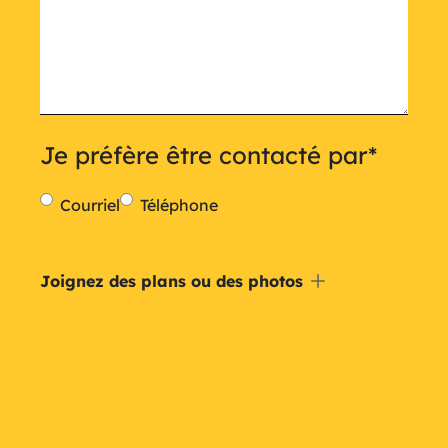
Je préfère être contacté par
*
Courriel
Téléphone
Inclure
Joignez des plans ou des photos
un
plan