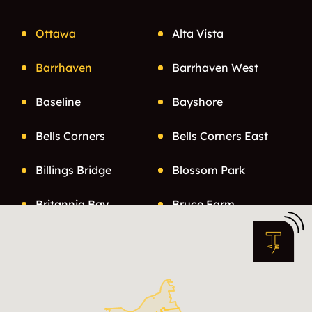
Ottawa
Alta Vista
Barrhaven
Barrhaven West
Baseline
Bayshore
Bells Corners
Bells Corners East
Billings Bridge
Blossom Park
Britannia Bay
Bruce Farm
Byward Market
Carlington
Carlingwood
Carsons Grove
Centrepointe
Centretown