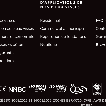
D’APPLICATIONS DE
NOS PIEUX VISSÉS
ux vissés
Résidentiel
FAQ -
tion de pieux vissés
Commercial et municipal
Conta
ations et conformité
Réparation de fondations
Garan
ssés vs béton
Nautique
Breve
garantie
mentions
É ISO 9001:2015 ET 14001:2015, ICC-ES ESR-3726, CWB, AWS 
ET BFA