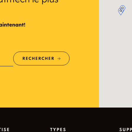
aintenant!
RECHERCHER
TISE
TYPES
SUP