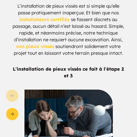
L’installation de pieux vissés est si simple qu’elle
De Lamere
Elliott
passe pratiquement inaperçue. Et bien que nos
installateurs certifiés
se fassent discrets au
passage, aucun détail n’est laissé au hasard. Simple,
McLeod
Luverne
rapide, et néanmoins précise, notre technique
d’installation ne requiert aucune excavation. Ainsi,
Conway
Pillsbury
nos pieux vissés
soutiendront solidement votre
projet tout en laissant votre terrain presque intact.
Blanchard
Nash
L'installation de pieux vissés ce fait à l'étape 2
Ayr
Cayuga
et 3