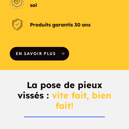
sol
Verona
Great Bend
Produits garantis 30 ans
Prairie Rose
Nome
Niagara
Kathryn
EN SAVOIR PLUS
Barney
North River
Briarwood
Erie
La pose de pieux
Inkster
Embden
vissés :
vite fait, bien
Englevale
Alice
fait!
Caledonia
Ardoch
Clifford
Auburn