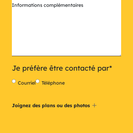
Informations complémentaires
Je préfère être contacté par
*
Courriel
Téléphone
Inclure
Joignez des plans ou des photos
un
plan