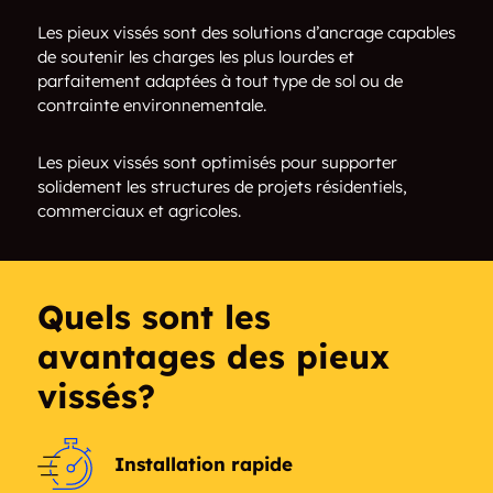
Oxbow
Buxton
Les pieux vissés sont des solutions d’ancrage capables
de soutenir les charges les plus lourdes et
Manvel
Fairmount
parfaitement adaptées à tout type de sol ou de
contrainte environnementale.
Arthur
Reynolds
Les pieux vissés sont optimisés pour supporter
Hunter
Walcott
solidement les structures de projets résidentiels,
commerciaux et agricoles.
Tower City
Davenport
Frontier
Leonard
Quels sont les
Hope
Page
avantages des pieux
vissés?
Buffalo
Aneta
Abercrombie
Mooreton
Installation rapide