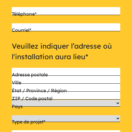
Téléphone
*
Courriel
*
Veuillez indiquer l’adresse où
l'installation aura lieu
*
Adresse postale
Ville
État / Province / Région
ZIP / Code postal
Pays
Type de projet
*