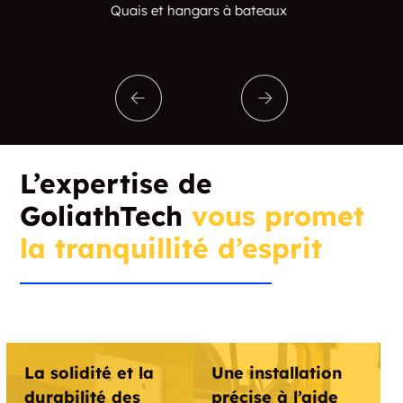
aux
Piscines
L’expertise de
GoliathTech
vous promet
la tranquillité d’esprit
La solidité et la
Une installation
durabilité des
précise à l’aide