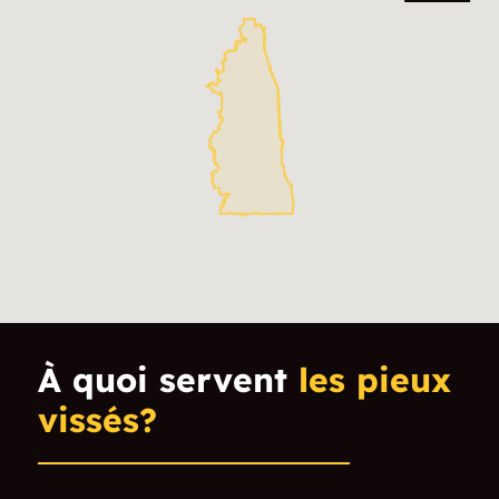
Thompson
Northwood
Enderlin
Gwinner
Hankinson
Kindred
Harwood
Reile's Acres
Hatton
Milnor
Portland
Lidgerwood
Minto
Forman
À quoi servent
les pieux
Argusville
Wyndmere
vissés?
Emerado
Finley