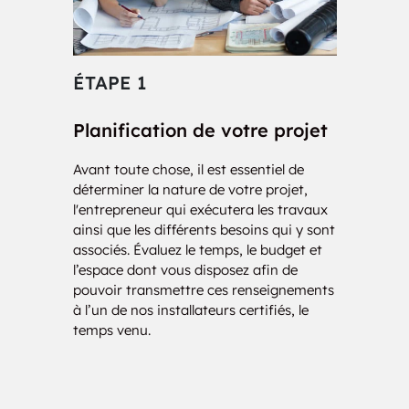
ÉTAPE 1
ÉT
Planification de votre projet
Con
Avant toute chose, il est essentiel de
Nos i
déterminer la nature de votre projet,
votre 
l'entrepreneur qui exécutera les travaux
d’une
ainsi que les différents besoins qui y sont
charg
associés. Évaluez le temps, le budget et
de vo
l’espace dont vous disposez afin de
des 
pouvoir transmettre ces renseignements
solut
à l’un de nos installateurs certifiés, le
temps venu.