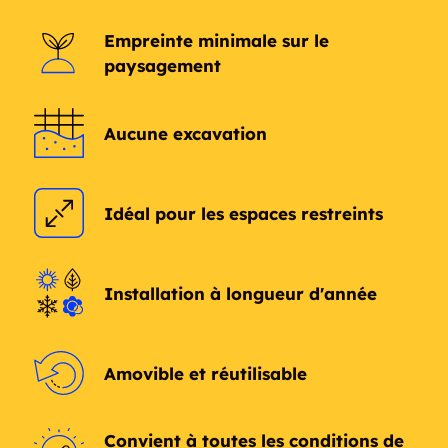
Gilby
Grandin
Empreinte minimale sur le
Colfax
Rutland
paysagement
Christine
Forest River
Aucune excavation
Sheldon
Gardner
Fingal
Galesburg
Idéal pour les espaces restreints
Cogswell
Oriska
Installation à longueur d'année
Brooktree Park
Sharon
Amenia
Dwight
Amovible et réutilisable
Mantador
Wheatland
Convient à toutes les conditions de
Fort Ransom
Havana