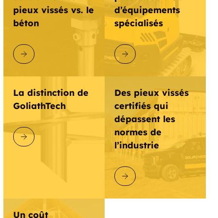
pieux vissés vs. le
d’équipements
béton
spécialisés
DÉCOUVRIR GOLIATHTECH
DÉCOUVRIR GOLIATHTECH
La distinction de
Des pieux vissés
GoliathTech
certifiés qui
dépassent les
normes de
DÉCOUVRIR GOLIATHTECH
l’industrie
DÉCOUVRIR GOLIATHTECH
Un coût