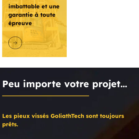
imbattable et une
garantie à toute
épreuve
DÉCOUVRIR GOLIATHTECH
Peu importe votre projet…
Les pieux vissés GoliathTech sont toujours
prêts.