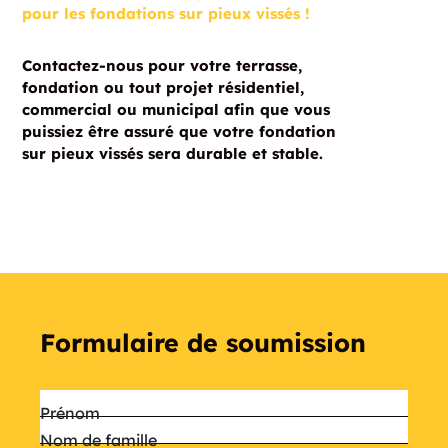
pour les fondations sur pieux vissés !
Contactez-nous pour votre terrasse,
fondation ou tout projet résidentiel,
commercial ou municipal afin que vous
puissiez être assuré que votre fondation
sur pieux vissés sera durable et stable.
Formulaire de soumission
Nom
*
Prénom
Nom de famille