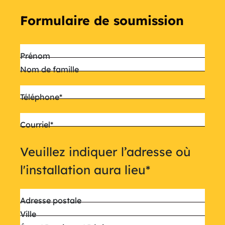
Formulaire de soumission
Nom
*
Prénom
Nom de famille
Téléphone
*
Courriel
*
Veuillez indiquer l’adresse où
l'installation aura lieu
*
Adresse postale
Ville