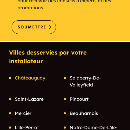
pour recevoir des conseils d’experts et des
promotions.
SOUMETTRE
Villes desservies par votre
installateur
Châteauguay
Salaberry-De-
Valleyfield
Saint-Lazare
Pincourt
Mercier
Beauharnois
L'île-Perrot
Notre-Dame-De-L'île-