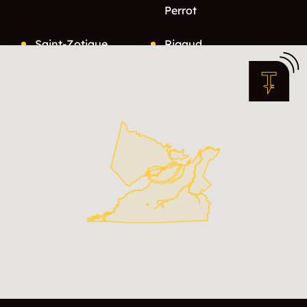
Perrot
Saint-Zotique
Rigaud
Coteau-Du-Lac
Les Cèdres
Les Coteaux
Hudson
Ormstown
Saint-Anicet
Dundee
Saint-Chrysostome
Saint-Polycarpe
Rivière-Beaudette
Huntingdon
Hinchinbrooke
Terrasse-Vaudreuil
Saint-Clet