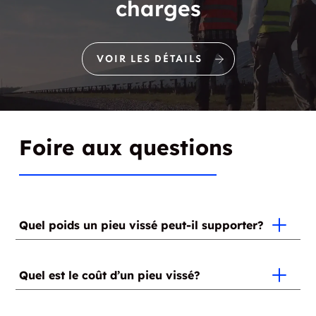
charges
VOIR LES DÉTAILS
Foire aux questions
Quel poids un pieu vissé peut-il supporter?
Puisque cela dépend du type de sol, c’est au moment
de l’installation que le poids pouvant être supporté
Quel est le coût d’un pieu vissé?
par chaque pieu sera déterminé. Il est important de
noter que plus le sol est compact, plus la capacité
Vous devez contacter un installateur certifié