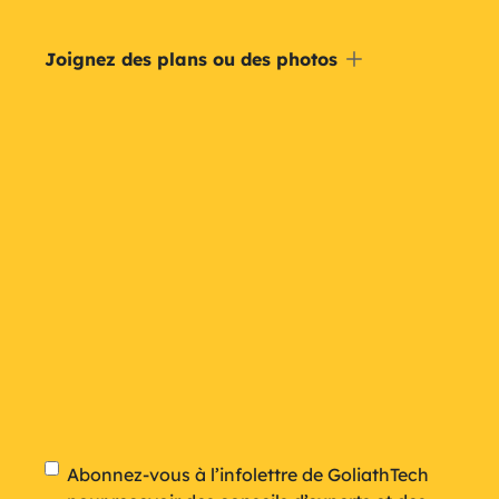
Inclure
Joignez des plans ou des photos
un
plan
Newsletter
Abonnez-vous à l’infolettre de GoliathTech