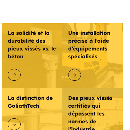
La solidité et la
Une installation
durabilité des
précise à l’aide
pieux vissés vs. le
d’équipements
béton
spécialisés
DÉCOUVRIR GOLIATHTECH
DÉCOUVRIR GOLIATHTECH
La distinction de
Des pieux vissés
GoliathTech
certifiés qui
dépassent les
normes de
DÉCOUVRIR GOLIATHTECH
l’industrie