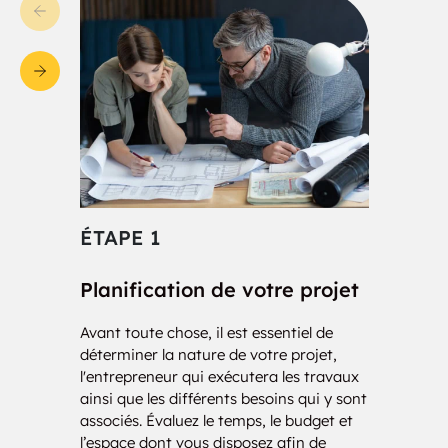
ÉTAPE 1
ÉT
Planification de votre projet
Con
Avant toute chose, il est essentiel de
Nos i
déterminer la nature de votre projet,
votre 
l'entrepreneur qui exécutera les travaux
d’une
ainsi que les différents besoins qui y sont
charg
associés. Évaluez le temps, le budget et
de vo
l’espace dont vous disposez afin de
des 