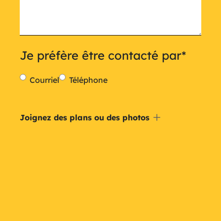
Je préfère être contacté par
*
Courriel
Téléphone
Inclure
Joignez des plans ou des photos
un
plan