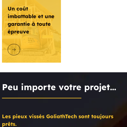
Un coût
imbattable et une
garantie à toute
épreuve
DÉCOUVRIR GOLIATHTECH
Peu importe votre projet…
Les pieux vissés GoliathTech sont toujours
prêts.