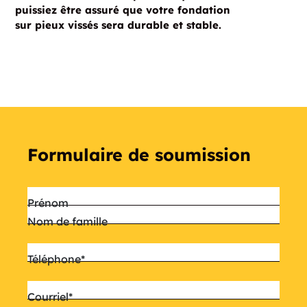
puissiez être assuré que votre fondation
sur pieux vissés sera durable et stable.
Formulaire de soumission
Nom
*
Prénom
Nom de famille
Téléphone
*
Courriel
*