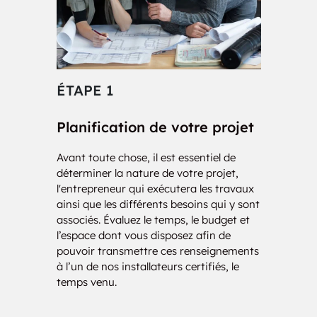
ÉTAPE 1
ÉT
Planification de votre projet
Con
Avant toute chose, il est essentiel de
Nos i
déterminer la nature de votre projet,
votre 
l'entrepreneur qui exécutera les travaux
d’une
ainsi que les différents besoins qui y sont
charg
associés. Évaluez le temps, le budget et
de vo
l’espace dont vous disposez afin de
des 
pouvoir transmettre ces renseignements
solut
à l’un de nos installateurs certifiés, le
temps venu.