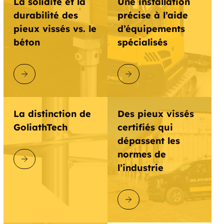
La solidité et la
Une installation
durabilité des
précise à l’aide
pieux vissés vs. le
d’équipements
béton
spécialisés
DÉCOUVRIR GOLIATHTECH
DÉCOUVRIR GOLIATHTECH
La distinction de
Des pieux vissés
GoliathTech
certifiés qui
dépassent les
normes de
DÉCOUVRIR GOLIATHTECH
l’industrie
DÉCOUVRIR GOLIATHTECH