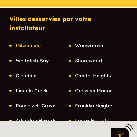
Villes desservies par votre
installateur
Milwaukee
Wauwatosa
Whitefish Bay
Shorewood
Glendale
Capitol Heights
Lincoln Creek
Grasslyn Manor
Rooselvelt Grove
Franklin Heights
Arlington Heights
Lenox Heights
Enderis Park
Sunset Heights