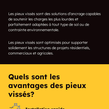
Quarry Heights
Wick Field
Les pieux vissés sont des solutions d’ancrage capables
Wellauer Park
Story Hill
de soutenir les charges les plus lourdes et
parfaitement adaptées à tout type de sol ou de
Merrill Park
Midtown
contrainte environnementale.
Park View
King Park
Les pieux vissés sont optimisés pour supporter
solidement les structures de projets résidentiels,
The Valley Pigsville
Bluemound Heights
commerciaux et agricoles.
Avenues West
Menomonee Valley
Haymarket
Lower East Side
Quels sont les
avantages des pieux
Schlitz Park
Westown
vissés?