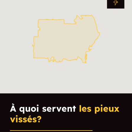
St. Joseph's
Sherman Park
North Division
Amani
Williamsburg Heights
Upper East Side
Riverwest
Harambee
North Division
Riverside Park
Murray Hill
Lindsay Heights
Triangle North
Walnut Hill
À quoi servent
les pieux
Uptown
Washington
vissés?
Highlands