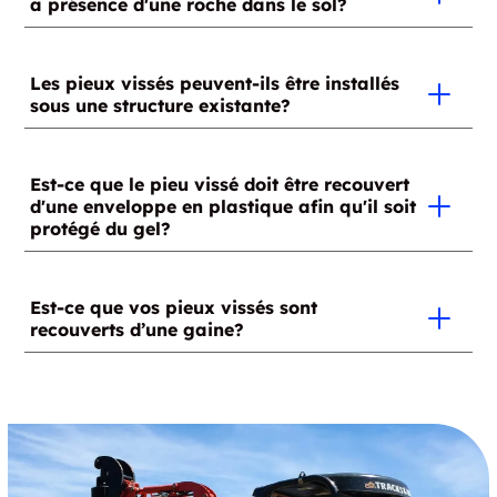
la longueur de pieux requise et l’accessibilité au
a présence d'une roche dans le sol?
supporter, une distance se situant entre 8 et 10
valider la conformité des travaux à venir.
chantier. Veuillez communiquer avec un installateur
pouces est généralement recommandée entre
certifié GoliathTech pour obtenir de plus amples
chaque pieu vissé.
La plupart du temps, il est possible de déplacer
renseignements à ce sujet.
légèrement la roche pour installer le pieu vissé. Si
Les pieux vissés peuvent-ils être installés
sous une structure existante?
l’installateur certifié GoliathTech est dans
l’incapacité de faire dévier cette dernière en raison
de sa taille, le pieu pourra être installé à un autre
Vous devez contacter un installateur certifié
endroit, à condition que le projet le permette.
Absolument! Cependant, les pieux vissés doivent être
Est-ce que le pieu vissé doit être recouvert
Advenant le cas que l’emplacement de la structure
d'une enveloppe en plastique afin qu'il soit
installés près du bord de la structure à solidifier. Pour
ne puisse être modifié, l’installateur aura
protégé du gel?
installer des pieux vissés au milieu d’une structure
probablement recours à une mini excavatrice
existante, un accès doit être prévu. À titre d’exemple,
adaptée à ce genre de situation. Ainsi, il sera en
il est recommandé de retirer quelques planches
Pas du tout. La double protection de nos pieux
mesure de procéder à l’installation du pieu vissé tout
d’une terrasse en bois afin de pouvoir installer des
combat les mouvements de sol dus au gel et au dégel
Est-ce que vos pieux vissés sont
en laissant une empreinte minimale, autant que
pieux vissés à un endroit autrement impossible
recouverts d’une gaine?
sur tous les fronts : de l’intérieur et de l’extérieur.
possible.
d’accès.
L’isolation au polyuréthane empêche la formation de
glace à l’intérieur des pieux et y conserve une
Puisque nos pieux vissés sont composés d’une pipe
température supérieure au point de congélation. De
de métal lisse et qu’ils sont installés en dessous du
plus, les pieux sont installés sous le niveau du gel et
niveau du gel, la présence d’une gaine est inutile. De
l’hélice qui se trouve à leur extrémité sert d’ancrage
plus, celle-ci tend à remonter vers la surface en
et l’empêche de remonter vers la surface en période
raison du cycle de gel et dégel, et ce, sans