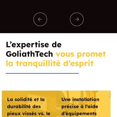
Connecticut
Fabyan
Fair Haven
Fair Haven East
Fair Haven Heights
Fair Lawn
L’expertise de
Fairfield
Fairmount
GoliathTech
vous promet
Falls Village
Farmington
la tranquillité d’esprit
Fenwick
Firetown
Fitchville
Five Points
Flanders
Floydville
La solidité et la
Une installation
durabilité des
précise à l’aide
Forbes Village
Forest Heights
pieux vissés vs. le
d’équipements