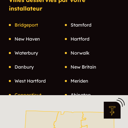
installateur
Bridgeport
Stamford
New Haven
Hartford
Waterbury
Norwalk
Danbury
New Britain
West Hartford
Meriden
Connecticut
Abington
Addison
Allentown
Allingtown
Allyns Point