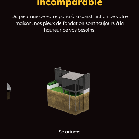
incomparable
East Thompson
East Village
Du pieutage de votre patio à la construction de votre
maison, nos pieux de fondation sont toujours à la
East Wallingford
East Willington
hauteur de vos besoins.
East Windsor Hill
East Woodstock
Eastford
Easton
Ebbs Corner
Edgewood
Ekonk
Ellington
Ellsworth
Elmville
Enfield
Enterprise Zone
Essex
Essex Village
Solariums