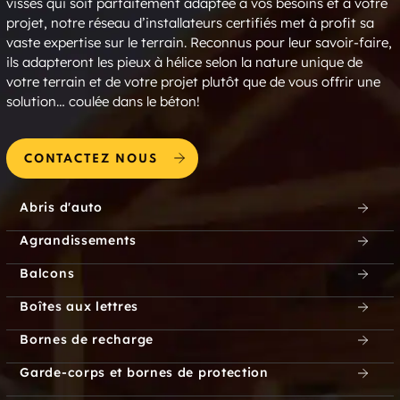
vissés qui soit parfaitement adaptée à vos besoins et à votre
Gurleyville
Connecticut
projet, notre réseau d’installateurs certifiés met à profit sa
vaste expertise sur le terrain. Reconnus pour leur savoir-faire,
Haddam
Hadlyme
ils adapteront les pieux à hélice selon la nature unique de
votre terrain et de votre projet plutôt que de vous offrir une
Hale Court
Hallville
solution… coulée dans le béton!
Hamburg
Hamden
CONTACTEZ NOUS
Hampton
Hanover
Abris d'auto
Happyland
Harbor Point
Agrandissements
Harbor View
Harborview
Balcons
Boîtes aux lettres
Harrisons
Harrisville
Bornes de recharge
Hartford
Hartland
Garde-corps et bornes de protection
Harwinton
Hawks Nest Beach