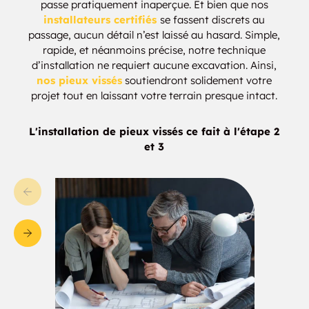
passe pratiquement inaperçue. Et bien que nos
Connecticut
Canaan
installateurs certifiés
se fassent discrets au
passage, aucun détail n’est laissé au hasard. Simple,
rapide, et néanmoins précise, notre technique
Candlewood Knolls
Candlewood Lake
d’installation ne requiert aucune excavation. Ainsi,
Club
nos pieux vissés
soutiendront solidement votre
projet tout en laissant votre terrain presque intact.
Candlewood
Candlewood Point
Orchards
L'installation de pieux vissés ce fait à l'étape 2
et 3
Candlewood Shores
Candlewood Springs
Cannondale
Canterbury
Canton
Canton Center
Canton Valley
Cedar Beach
Cedar Heights
Cedar Hill