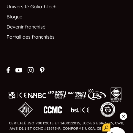
Université GoliathTech
Mianus
Middle Beach
Blogue
Middle Haddam
Middlebury
Devenir franchisé
Portail des franchisés
Middlefield
Middletown
Midway
Milford
Milford City
Milford Lawns
Mill Brook
Mill Hill
Mill Plain
Millbrook
Milldale
Millstone
CERTIFIÉ ISO 9001:2015 ET 14001:2015, ICC-ES ESR-3726, CWB,
Millville
Milton
AWS D1.1 ET CCMC #13675-R. CONFORME UKCA, CE, BSI ET BFA