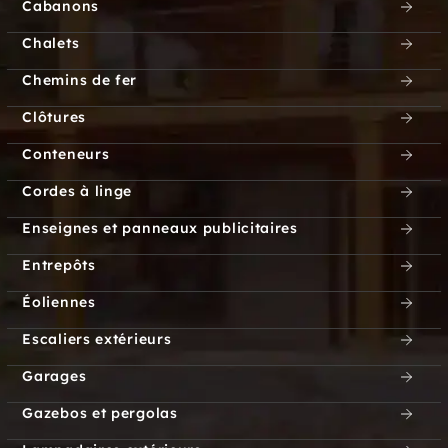
Cabanons
Chalets
Hawleyville
Hawthorne Terrace
Chemins de fer
Hayden
Hayestown
Clôtures
Hazardville
Hebron
Conteneurs
Cordes à linge
Heritage Village
Hidden Lake
Enseignes et panneaux publicitaires
Higganum
High Ridge
Entrepôts
Highland Park
Highwood
Éoliennes
Hollywyle Park
Honeypot Glen
Escaliers extérieurs
Garages
Hopeville
Hotchkiss Heights
Gazebos et pergolas
Hotchkissville
Huntington