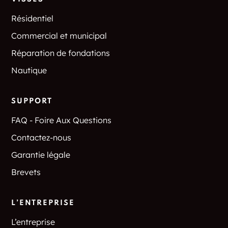
Mansfield Four
Mansfield Hollow
Résidentiel
Corners
Commercial et municipal
Marble Dale
Margerie Manor
Réparation de fondations
Nautique
Marion
Marlborough
Maromas
Martins
SUPPORT
FAQ - Foire Aux Questions
Mashantucket
Mashapaug
Contactez-nous
Mason's Island
Massapeag
Garantie légale
Mayberry Village
Mechanicsville
Brevets
Melrose
Melville Village
L’ENTREPRISE
Meriden
Merrow
L’entreprise