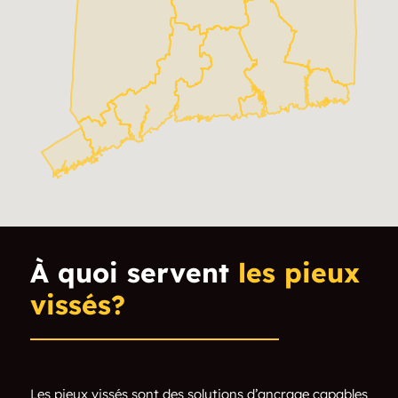
Almyville
Amesville
Amston
Andover
Ansonia
Ashford
Aspetuck
Asylum Hill
Attawan Beach
Attawaugan
Atwoodville
Avon
À quoi servent
les pieux
Connecticut
Baileyville
vissés?
Bakersville
Ballouville
Baltic
Bantam
Les pieux vissés sont des solutions d’ancrage capables