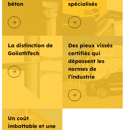
béton
spécialisés
Forestville
Foxon
Franklin
Frog Hollow
DÉCOUVRIR GOLIATHTECH
DÉCOUVRIR GOLIATHTECH
Connecticut
Gales Ferry
La distinction de
Des pieux vissés
Gaylordsville
Georgetown
GoliathTech
certifiés qui
dépassent les
Germantown
Giants Neck
normes de
DÉCOUVRIR GOLIATHTECH
l’industrie
Gildersleeve
Gilead
Gilman
Glasgo
DÉCOUVRIR GOLIATHTECH
Glastonbury
Glastonbury Center
Un coût
Glenbrook
Glenville
imbattable et une