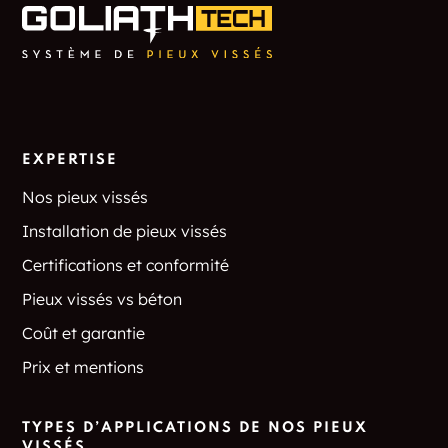
Long Hill
Long Ridge
Long Wharf
Lords Point
Lordship
Lydallville
EXPERTISE
Lyme
Lyons Plain
Nos pieux vissés
Connecticut
Macedomia
Installation de pieux vissés
Certifications et conformité
Madison
Madison Center
Pieux vissés vs béton
Manchester
Manchester Green
Coût et garantie
Prix et mentions
Mansfield
Mansfield Center
Mansfield City
Mansfield Depot
TYPES D’APPLICATIONS DE NOS PIEUX
VISSÉS