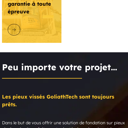
Golden Spur
Goodrich Heights
garantie à toute
épreuve
Goshen
Granby
DÉCOUVRIR GOLIATHTECH
Greene
Greenfield Hill
Greens Farms
Greenville
Greenwich
Griswold
Peu importe votre projet…
Griswoldville
Grosvenor Dale
Groton
Groton Long Point
Les pieux vissés GoliathTech sont toujours
Grove Beach
Grover Hill
prêts.
Guilford
Guilford Center
Dans le but de vous offrir une solution de fondation sur pieux