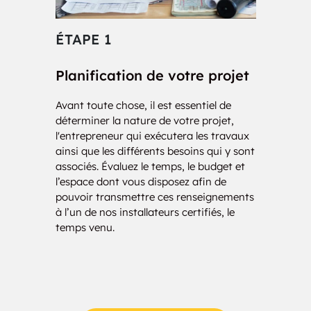
Cedar Land
Cedarhurst
ÉTAPE 1
ÉT
Center
Center Groton
Planification de votre projet
Con
Centerbrook
Centerville
Avant toute chose, il est essentiel de
Nos i
Central Manchester
Central Village
déterminer la nature de votre projet,
votre 
l'entrepreneur qui exécutera les travaux
d’une
Chaffeeville
Chaplin
ainsi que les différents besoins qui y sont
charg
associés. Évaluez le temps, le budget et
de vo
l’espace dont vous disposez afin de
des 
Cheshire
Cheshire Village
pouvoir transmettre ces renseignements
solut
à l’un de nos installateurs certifiés, le
Chester
Chester Center
temps venu.
Chippanee
Chippens Hill
City Point
Clarks Corner