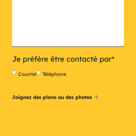
Je préfère être contacté par
*
Courriel
Téléphone
Inclure
Joignez des plans ou des photos
un
plan