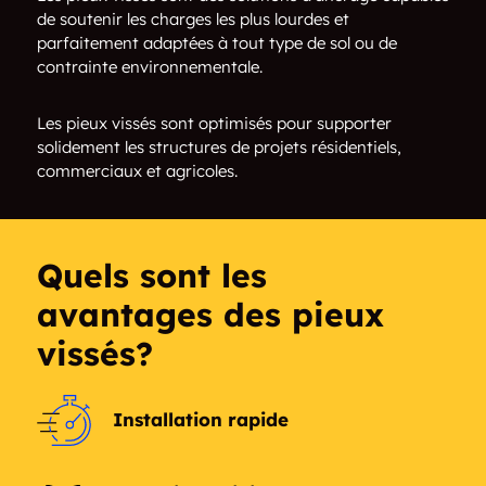
de soutenir les charges les plus lourdes et
Barkhamsted
Barry Square
parfaitement adaptées à tout type de sol ou de
contrainte environnementale.
Bayview
Beacon Falls
Les pieux vissés sont optimisés pour supporter
Beaver Hills
Beaverbrook
solidement les structures de projets résidentiels,
commerciaux et agricoles.
Beckettville
Bedlam Corner
Behind the Rocks
Belle Haven
Quels sont les
Belltown
Berkshire Estates
avantages des pieux
vissés?
Berlin
Beseck Lake
Bethany
Bethel
Installation rapide
Bethlehem
Bethlehem Village