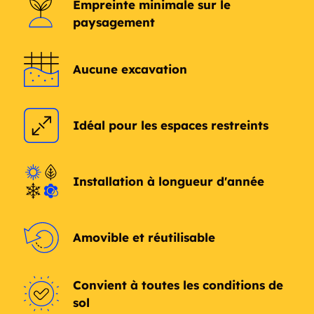
Empreinte minimale sur le
Birchwood
Bishops Corner
paysagement
Black Hall
Black Point
Aucune excavation
Black Point Beach
Black Rock
Cluster
Idéal pour les espaces restreints
Bloomfield
Blue Hills
Bolton
Boston
Installation à longueur d'année
Boston Ave
Botsford
Bowers
Bozrah
Amovible et réutilisable
Branchville
Branford
Convient à toutes les conditions de
sol
Branford Center
Bretton Heights