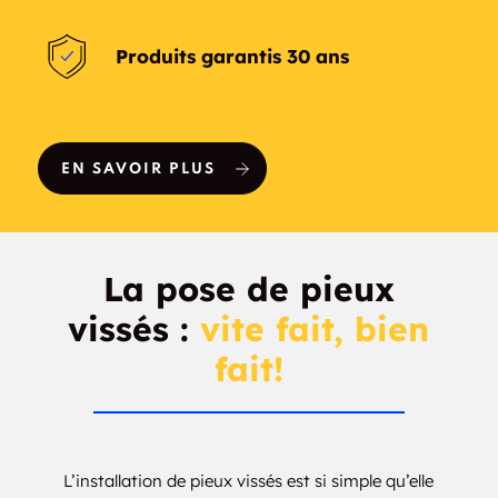
Bridgewater
Brightview
Produits garantis 30 ans
Bristol
Broad Brook
Brookfield
Brookfield Center
EN SAVOIR PLUS
Brooklawn
Brooklyn
Brush Island
Buckingham
La pose de pieux
Buckley
Bulls Bridge
vissés :
vite fait, bien
fait!
Bunker Hill
Burlington
Burnside
Burrville
Butlers Island
Byram
L’installation de pieux vissés est si simple qu’elle