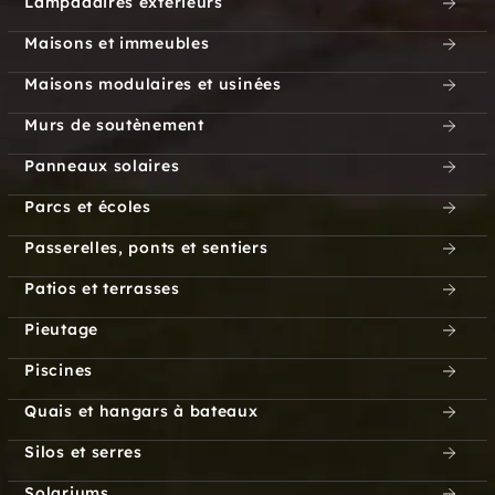
Lampadaires extérieurs
Hydeville
Connecticut
Maisons et immeubles
Maisons modulaires et usinées
Indian Neck
Ivoryton
Murs de soutènement
Jericho
Jewett City
Panneaux solaires
Keeney
Kelseytown
Parcs et écoles
Passerelles, ponts et sentiers
Keney
Kensington
Patios et terrasses
Kent
Kent Furnace
Pieutage
Kenyonville
Killingly Center
Piscines
Quais et hangars à bateaux
Killingworth
Kings Corner
Silos et serres
Kinneytown
Knollcrest
Solariums