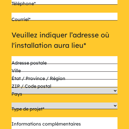
Téléphone
*
Courriel
*
Veuillez indiquer l’adresse où
l'installation aura lieu
*
Adresse postale
Ville
État / Province / Région
ZIP / Code postal
Pays
Type de projet
*
Informations complémentaires