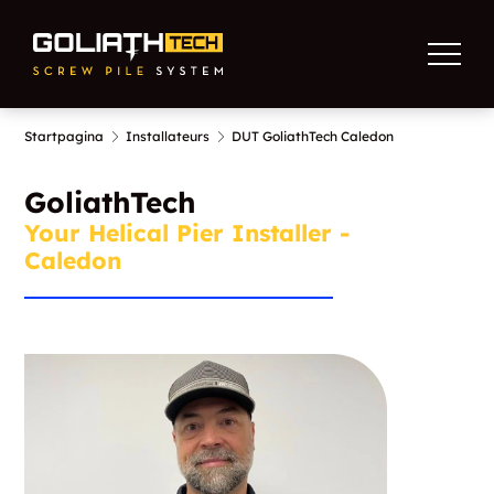
Startpagina
Installateurs
DUT GoliathTech Caledon
GoliathTech
Your Helical Pier Installer -
Caledon