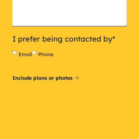
I prefer being contacted by
*
Email
Phone
Include
Include plans or photos
a
plan