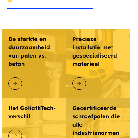
De sterkte en
Precieze
duurzaamheid
installatie met
van palen vs.
gespecialiseerd
beton
materieel
ONTDEK GOLIATHTECH
ONTDEK GOLIATHTECH
Het GoliathTech-
Gecertificeerde
verschil
schroefpalen die
alle
industrienormen
ONTDEK GOLIATHTECH