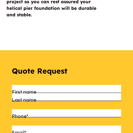
project so you can rest assured your
helical pier foundation will be durable
and stable.
Quote Request
Name
*
First name
Last name
Phone
*
Email
*