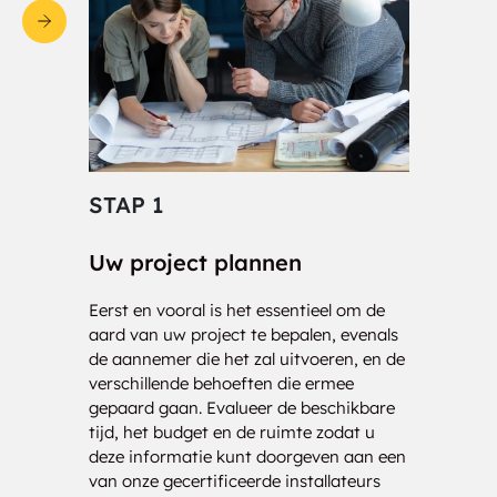
STAP 1
STA
Uw project plannen
Cons
Eerst en vooral is het essentieel om de
Onze 
aard van uw project te bepalen, evenals
klaar
de aannemer die het zal uitvoeren, en de
nauwk
verschillende behoeften die ermee
analy
gepaard gaan. Evalueer de beschikbare
drage
tijd, het budget en de ruimte zodat u
kost
deze informatie kunt doorgeven aan een
bezor
van onze gecertificeerde installateurs
uw be