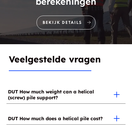
berekeningen
BEKIJK DETAILS
Veelgestelde vragen
DUT How much weight can a helical
(screw) pile support?
Since this depends on the soil type, it's at the time of
installation that the weight that each helical (screw)
DUT How much does a helical pile cost?
pile can support will be determined. It's important to
note that the more compact the soil, the greater the